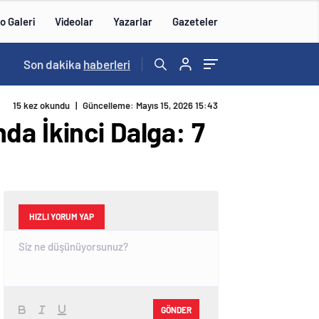
o Galeri
Videolar
Yazarlar
Gazeteler
15:21
Son dakika
/
haberleri
15 kez okundu
|
Güncelleme: Mayıs 15, 2026 15:43
da İkinci Dalga: 7
HIZLI YORUM YAP
GÖNDER