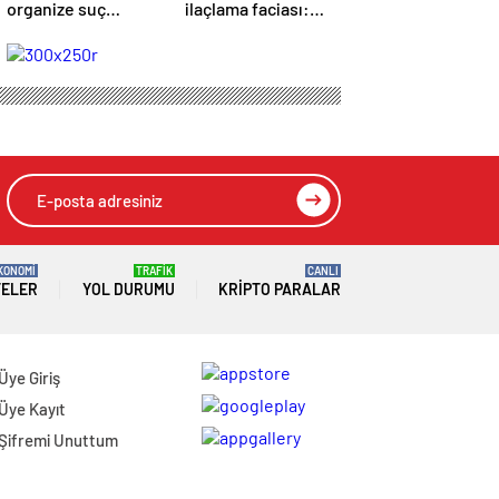
organize suç
ilaçlama faciası:
operasyonunun
Çocuğun ölümüne
firari iki şüphelisi
ilişkin iki tutuklama
yakalandı
KONOMİ
TRAFİK
CANLI
TELER
YOL DURUMU
KRIPTO PARALAR
Üye Giriş
Üye Kayıt
Şifremi Unuttum