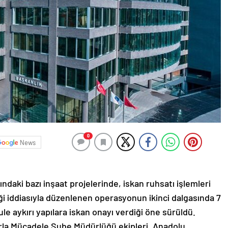
0
News
ndaki bazı inşaat projelerinde, iskan ruhsatı işlemleri
ği iddiasıyla düzenlenen operasyonun ikinci dalgasında 7
ule aykırı yapılara iskan onayı verdiği öne sürüldü.
rla Mücadele Şube Müdürlüğü ekipleri, Anadolu