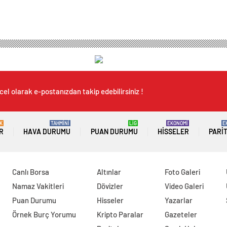
el olarak e-postanızdan takip edebilirsiniz !
K
TAHMİNİ
LİG
EKONOMİ
E
R
HAVA DURUMU
PUAN DURUMU
HISSELER
PARI
Canlı Borsa
Altınlar
Foto Galeri
Namaz Vakitleri
Dövizler
Video Galeri
Puan Durumu
Hisseler
Yazarlar
Örnek Burç Yorumu
Kripto Paralar
Gazeteler