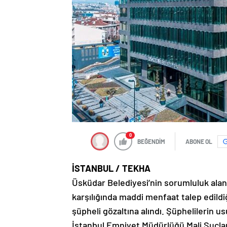
0
BEĞENDİM
ABONE OL
İSTANBUL / TEKHA
Üsküdar Belediyesi’nin sorumluluk alanı
karşılığında maddi menfaat talep edildi
şüpheli gözaltına alındı. Şüphelilerin us
İstanbul Emniyet Müdürlüğü Mali Suçla