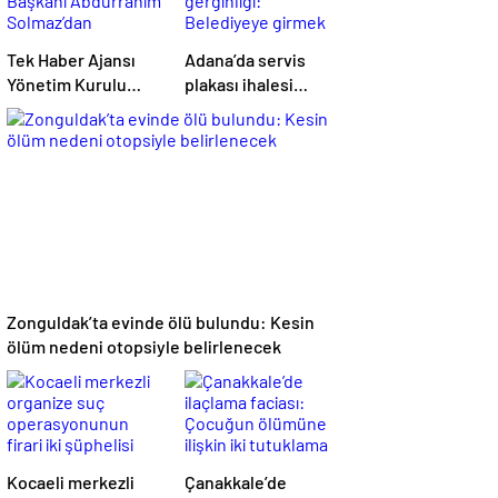
Tek Haber Ajansı
Adana’da servis
Yönetim Kurulu
plakası ihalesi
Başkanı
gerginliği:
Abdurrahim
Belediyeye girmek
Solmaz’dan
isteyen gruba
Adıyaman
müdahale
Cumhuriyet
Başsavcısı Özgür
Celbek’e Hayırlı
Olsun Ziyareti
Zonguldak’ta evinde ölü bulundu: Kesin
ölüm nedeni otopsiyle belirlenecek
Kocaeli merkezli
Çanakkale’de