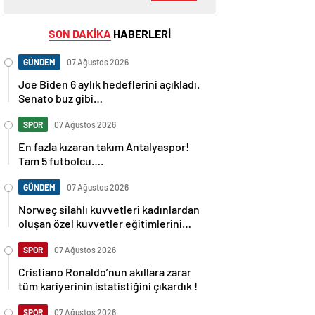
SON DAKİKA
HABERLERİ
GÜNDEM
07 Ağustos 2026
Joe Biden 6 aylık hedeflerini açıkladı.
Senato buz gibi…
SPOR
07 Ağustos 2026
En fazla kızaran takım Antalyaspor!
Tam 5 futbolcu….
GÜNDEM
07 Ağustos 2026
Norweç silahlı kuvvetleri kadınlardan
oluşan özel kuvvetler eğitimlerini
başlattı.
SPOR
07 Ağustos 2026
Cristiano Ronaldo’nun akıllara zarar
tüm kariyerinin istatistiğini çıkardık !
SPOR
07 Ağustos 2026