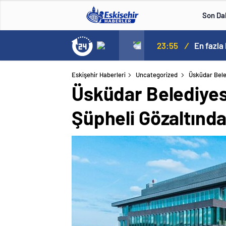
Son Da
çıkladı. Senato buz gibi…
23:55
/
En fazla
Eskişehir Haberleri
Uncategorized
Üsküdar Beled
Üsküdar Belediyesi
Şüpheli Gözaltınd