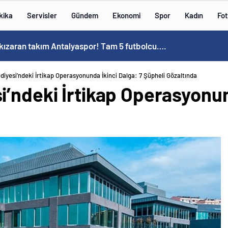
kika
Servisler
Gündem
Ekonomi
Spor
Kadın
Fot
 kızaran takım Antalyaspor! Tam 5 futbolcu….
iyesi’ndeki İrtikap Operasyonunda İkinci Dalga: 7 Şüpheli Gözaltında
’ndeki İrtikap Operasyonun
a