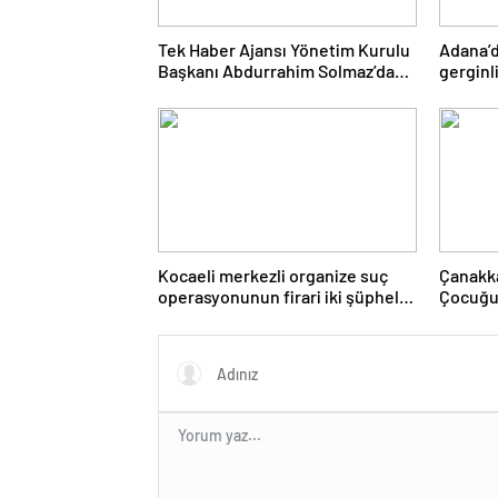
Tek Haber Ajansı Yönetim Kurulu
Adana’d
Başkanı Abdurrahim Solmaz’dan
gerginl
Adıyaman Cumhuriyet Başsavcısı
isteye
Özgür Celbek’e Hayırlı Olsun
Ziyareti
Kocaeli merkezli organize suç
Çanakka
operasyonunun firari iki şüphelisi
Çocuğun
yakalandı
tutukl