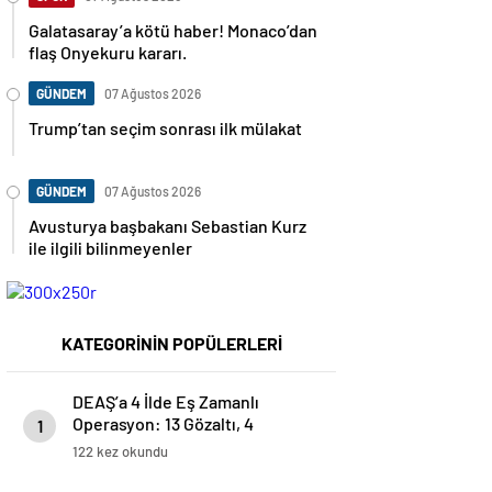
Galatasaray’a kötü haber! Monaco’dan
flaş Onyekuru kararı.
GÜNDEM
07 Ağustos 2026
Trump’tan seçim sonrası ilk mülakat
GÜNDEM
07 Ağustos 2026
Avusturya başbakanı Sebastian Kurz
ile ilgili bilinmeyenler
KATEGORİNİN POPÜLERLERİ
DEAŞ’a 4 İlde Eş Zamanlı
Operasyon: 13 Gözaltı, 4
1
Tutuklama
122 kez okundu