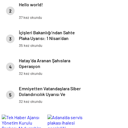
Hello world!
2
37 kez okundu
İçişleri Bakanlığı’ndan Sahte
Plaka Uyarısı: 1 Nisan’dan
3
İtibaren 140 Bin TL Ceza
35 kez okundu
Uygulanacak
Hatay’da Aranan Şahıslara
Operasyon
4
32 kez okundu
Emniyetten Vatandaşlara Siber
Dolandırıcılık Uyarısı Ve
5
Önlemler
32 kez okundu