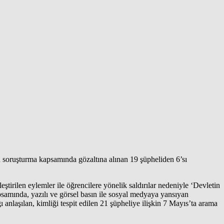
an soruşturma kapsamında gözaltına alınan 19 şüpheliden 6’sı
rilen eylemler ile öğrencilere yönelik saldırılar nedeniyle ‘Devletin
psamında, yazılı ve görsel basın ile sosyal medyaya yansıyan
nlaşılan, kimliği tespit edilen 21 şüpheliye ilişkin 7 Mayıs’ta arama