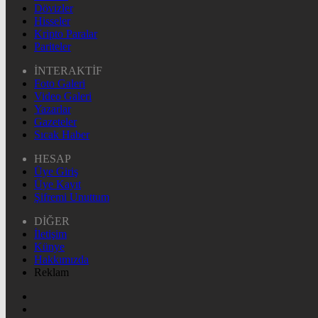
Dövizler
Hisseler
Kripto Paralar
Pariteler
İNTERAKTİF
Foto Galeri
Video Galeri
Yazarlar
Gazeteler
Sıcak Haber
HESAP
Üye Giriş
Üye Kayıt
Şifremi Unuttum
DİĞER
İletişim
Künye
Hakkımızda
Reklam