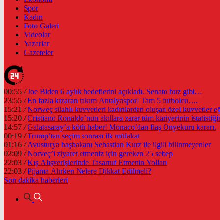
Spor
Kadın
Foto Galeri
Videolar
Yazarlar
Gazeteler
00:55
/
Joe Biden 6 aylık hedeflerini açıkladı. Senato buz gibi…
23:55
/
En fazla kızaran takım Antalyaspor! Tam 5 futbolcu….
15:21
/
Norweç silahlı kuvvetleri kadınlardan oluşan özel kuvvetler eğit
15:20
/
Cristiano Ronaldo’nun akıllara zarar tüm kariyerinin istatistiğin
14:57
/
Galatasaray’a kötü haber! Monaco’dan flaş Onyekuru kararı.
00:19
/
Trump’tan seçim sonrası ilk mülakat
01:16
/
Avusturya başbakanı Sebastian Kurz ile ilgili bilinmeyenler
02:09
/
Norveç’i ziyaret etmeniz için gereken 25 sebep
22:03
/
Kış Alışverişlerinde Tasarruf Etmenin Yolları
22:03
/
Pijama Alırken Nelere Dikkat Edilmeli?
Son dakika
haberleri