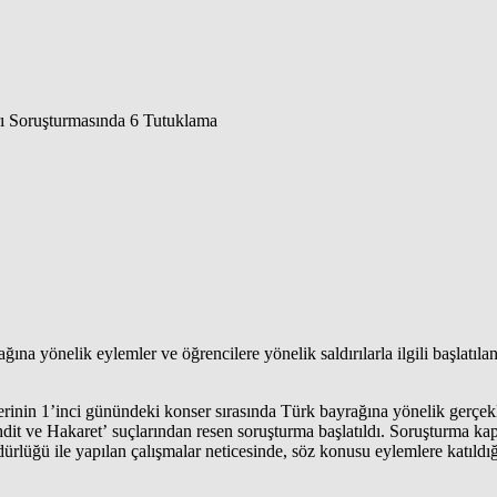
na yönelik eylemler ve öğrencilere yönelik saldırılarla ilgili başlatıl
in 1’inci günündeki konser sırasında Türk bayrağına yönelik gerçekleşti
dit ve Hakaret’ suçlarından resen soruşturma başlatıldı. Soruşturma ka
ü ile yapılan çalışmalar neticesinde, söz konusu eylemlere katıldığı a