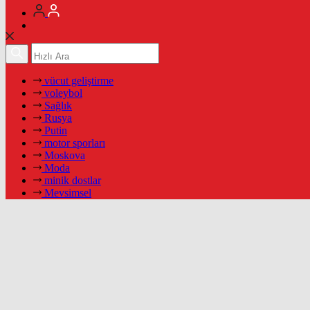
vücut geliştirme
voleybol
Sağlık
Rusya
Putin
motor sporları
Moskova
Moda
minik dostlar
Mevsimsel