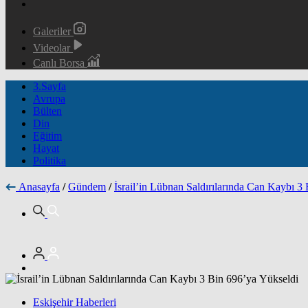
Galeriler
Videolar
Canlı Borsa
3.Sayfa
Avrupa
Bülten
Din
Eğitim
Hayat
Politika
Anasayfa
/
Gündem
/
İsrail’in Lübnan Saldırılarında Can Kaybı 3
Eskişehir Haberleri