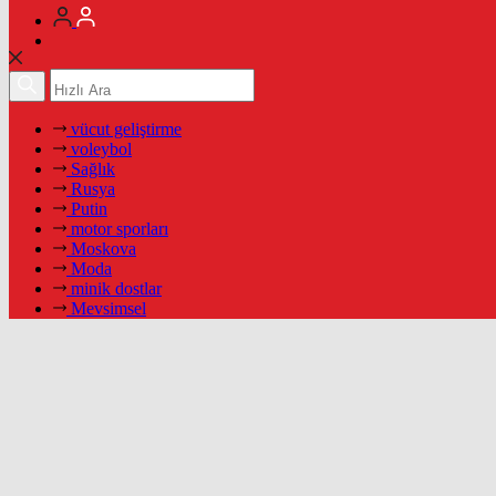
vücut geliştirme
voleybol
Sağlık
Rusya
Putin
motor sporları
Moskova
Moda
minik dostlar
Mevsimsel