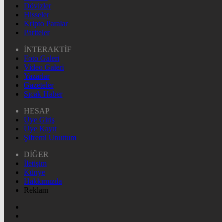
Dövizler
Hisseler
Kripto Paralar
Pariteler
İNTERAKTİF
Foto Galeri
Video Galeri
Yazarlar
Gazeteler
Sıcak Haber
HESAP
Üye Giriş
Üye Kayıt
Şifremi Unuttum
DİĞER
İletişim
Künye
Hakkımızda
Reklam