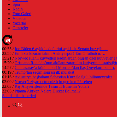
Spor
Kadın
Foto Galeri
Videolar
Yazarlar
Gazeteler
00:55
/
Joe Biden 6 aylık hedeflerini açıkladı. Senato buz gibi…
23:55
/
En fazla kızaran takım Antalyaspor! Tam 5 futbolcu….
15:21
/
Norweç silahlı kuvvetleri kadınlardan oluşan özel kuvvetler eğit
15:20
/
Cristiano Ronaldo’nun akıllara zarar tüm kariyerinin istatistiğin
14:57
/
Galatasaray’a kötü haber! Monaco’dan flaş Onyekuru kararı.
00:19
/
Trump’tan seçim sonrası ilk mülakat
01:16
/
Avusturya başbakanı Sebastian Kurz ile ilgili bilinmeyenler
02:09
/
Norveç’i ziyaret etmeniz için gereken 25 sebep
22:03
/
Kış Alışverişlerinde Tasarruf Etmenin Yolları
22:03
/
Pijama Alırken Nelere Dikkat Edilmeli?
Son dakika
haberleri