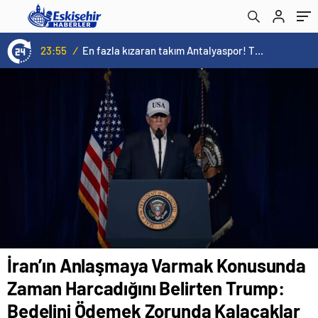
Ödemek Zorunda Kalacaklar
23:55
/
En fazla kızaran takım Antalyaspor! Tam 5 futbolcu….
İran’ın Anlaşmaya Varmak Konusunda
Zaman Harcadığını Belirten Trump:
Bedelini Ödemek Zorunda Kalacaklar