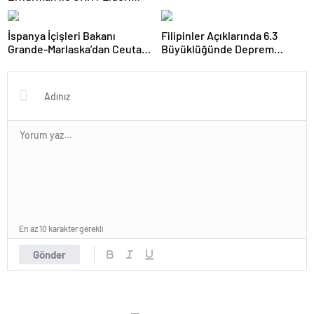
Hristodulidis 26 Ağustos’ta
Görüşecek
İspanya İçişleri Bakanı
Filipinler Açıklarında 6.3
Grande-Marlaska’dan Ceuta
Büyüklüğünde Deprem
Açıklaması
Meydana Geldi
En az 10 karakter gerekli
Gönder