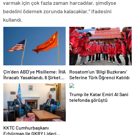
varmak için çok fazla zaman harcadılar, şimdiyse
bedelini ödemek zorunda kalacaklar.” ifadesini
kullandı.
Çin’den ABD’ye Misilleme: İHA
Rosatom’un ‘Bilgi Buzkıranı’
İhracatı Yasaklandı, 6 Şirket
Seferine Türk Öğrenci Katıldı
Yaptırım Listesinde
Trump ile Katar Emiri Al Sani
telefonda görüştü
KKTC Cumhurbaşkanı
Erhürman ile GKRY Lideri