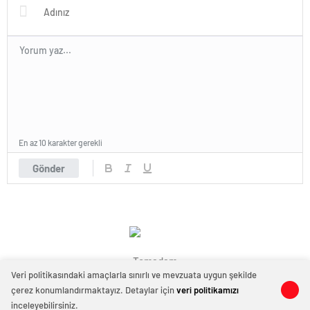
En az 10 karakter gerekli
Gönder
Temadam
Veri politikasındaki amaçlarla sınırlı ve mevzuata uygun şekilde
çerez konumlandırmaktayız. Detaylar için
veri politikamızı
0
0
inceleyebilirsiniz.