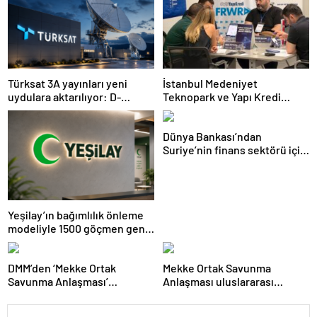
Türksat 3A yayınları yeni
İstanbul Medeniyet
uydulara aktarılıyor: D-
Teknopark ve Yapı Kredi
Smart’tan kritik uyarı
FRWRD’den açık inovasyon
buluşması
Dünya Bankası’ndan
Suriye’nin finans sektörü için
100 milyon dolarlık hibe
Yeşilay’ın bağımlılık önleme
modeliyle 1500 göçmen genç
güvenli geleceğe hazırlandı
DMM’den ‘Mekke Ortak
Mekke Ortak Savunma
Savunma Anlaşması’
Anlaşması uluslararası
iddialarına yalanlama
basında geniş yankı uyandırdı