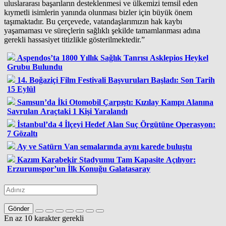
uluslararası başarıların desteklenmesi ve ülkemizi temsil eden
kıymetli isimlerin yanında olunması bizler için büyük önem
taşımaktadır. Bu çerçevede, vatandaşlarımızın hak kaybı
yaşamaması ve süreçlerin sağlıklı şekilde tamamlanması adına
gerekli hassasiyet titizlikle gösterilmektedir.”
Aspendos’ta 1800 Yıllık Sağlık Tanrısı Asklepios Heykel
Grubu Bulundu
14. Boğaziçi Film Festivali Başvuruları Başladı: Son Tarih
15 Eylül
Samsun’da İki Otomobil Çarpıştı: Kızılay Kampı Alanına
Savrulan Araçtaki 1 Kişi Yaralandı
İstanbul’da 4 İlçeyi Hedef Alan Suç Örgütüne Operasyon:
7 Gözaltı
Ay ve Satürn Van semalarında aynı karede buluştu
Kazım Karabekir Stadyumu Tam Kapasite Açılıyor:
Erzurumspor’un İlk Konuğu Galatasaray
Gönder
En az 10 karakter gerekli