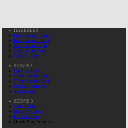
HABERLER
Hava Durumu Light
Hava Durumu Dark
Yol Durumu Light
Yol Durumu Dark
Canlı Tv Light
SERVİS 1
Canlı Tv Dark
Yayın Akışları Light
Yayın Akışları Dark
Nöbetçi Eczaneler
Son Dakika
SERVİS 3
Canlı Borsa
Namaz Vakitleri
Puan Durumu
Örnek Burç Yorumu