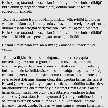
Emin Çoruş tarafından kazanılan ödülün ‘gümrükte imha edildiği’
iddialarının gerçeği yansıtmadığını, ödülün sahibine teslim
edileceğini açıkladı.
Ticaret Bakanlığı Basın ve Halkla İlişkiler Müşavirliği tarafından
yapılan açıklamada, kamuoyunda ve bazı sanal medya hesaplarında,
uluslararası bir fotoğraf yarışmasında Tokat’ta yaşayan Mehmet
Emin Çoruş tarafından kazanılan ödülün ‘gümrükte imha edildiği’
yönündeki iddiaların gerçeği yansıtmadığı belirtildi.
Bakanlık tarafından yapılan resmi açıklamada şu ifadelere yer
verildi:
“Konuya ilişkin Ticaret Bakanlığımız birimlerince yapılan
incelemede; söz konusu gönderinin ilgili hızlı kargo firması
tarafından geçici depolama alanında muhafaza edildiği, herhangi bir
imha işleminin kesinlikle söz konusu olmadığı anlaşılmıştır. Süreç
içerisinde gerekli gümrük işlemlerinin tamamlanmasına müteakip
eşya serbest dolaşıma alınmış olup, ilgili dağıtım firmasıyla Ticaret
Bakanlığımızca yapılan görüşmeler neticesinde ödülün teslim süreci
hızlandırılmıştır. Sanatçımız Sayın Mehmet Emin Çoruş’a ait ödül
halen dağıtım sürecinde olup, yarın itibarıyla kendisine teslim
edilmesi sağlanacaktır. Kamuoyunun doğru bilgilendirilmesi adına
belirtmek isteriz ki; ‘ödülün imha edildiği’ yönündeki iddialar
tamamen gerçek dışıdır. Sanatın ve sanatçının emeğinin korunması,