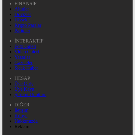
FİNANSİF
Altınlar
Dövizler
Hisseler
Kripto Paralar
Pariteler
İNTERAKTİF
Foto Galeri
Video Galeri
Yazarlar
Gazeteler
Sıcak Haber
HESAP
Üye Giriş
Üye Kayıt
Şifremi Unuttum
DİĞER
İletişim
Künye
Hakkımızda
Reklam