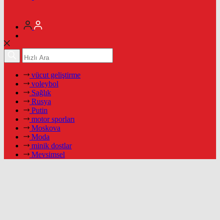
vücut geliştirme
voleybol
Sağlık
Rusya
Putin
motor sporları
Moskova
Moda
minik dostlar
Mevsimsel