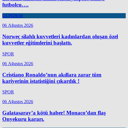
futbolcu….
GÜNDEM
06 Ağustos 2026
Norweç silahlı kuvvetleri kadınlardan oluşan özel
kuvvetler eğitimlerini başlattı.
SPOR
06 Ağustos 2026
Cristiano Ronaldo’nun akıllara zarar tüm
kariyerinin istatistiğini çıkardık !
SPOR
06 Ağustos 2026
Galatasaray’a kötü haber! Monaco’dan flaş
Onyekuru kararı.