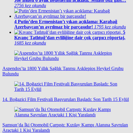
Joe Biden 6 aylık hedeflerini açıkladı. Senato buz gibi…
2756 kez okundu
4
Putin’den Ermenistan’ı yıkan açıklama: Karabağ
Azerbaycan’ın ayrılmaz bir parçasıdır!
1795 kez okundu
5
Kıvanç Tatlıtuğ’dan evliliğine dair çok çarpıcı röportaj.
1685 kez okundu
Aspendos’ta 1800 Yıllık Sağlık Tanrısı Asklepios Heykel Grubu
Bulundu
14. Boğaziçi Film Festivali Başvuruları Başladı: Son Tarih 15 Eylül
Samsun’da İki Otomobil Çarpıştı: Kızılay Kampı Alanına Savrulan
Araçtaki 1 Kişi Yaralandı