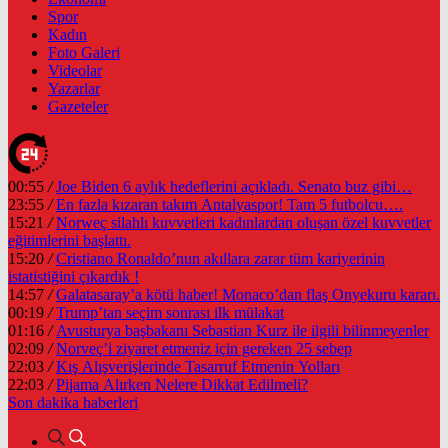
Spor
Kadın
Foto Galeri
Videolar
Yazarlar
Gazeteler
00:55
/
Joe Biden 6 aylık hedeflerini açıkladı. Senato buz gibi…
23:55
/
En fazla kızaran takım Antalyaspor! Tam 5 futbolcu….
15:21
/
Norweç silahlı kuvvetleri kadınlardan oluşan özel kuvvetler
eğitimlerini başlattı.
15:20
/
Cristiano Ronaldo’nun akıllara zarar tüm kariyerinin
istatistiğini çıkardık !
14:57
/
Galatasaray’a kötü haber! Monaco’dan flaş Onyekuru kararı.
00:19
/
Trump’tan seçim sonrası ilk mülakat
01:16
/
Avusturya başbakanı Sebastian Kurz ile ilgili bilinmeyenler
02:09
/
Norveç’i ziyaret etmeniz için gereken 25 sebep
22:03
/
Kış Alışverişlerinde Tasarruf Etmenin Yolları
22:03
/
Pijama Alırken Nelere Dikkat Edilmeli?
Son dakika
haberleri