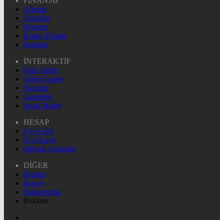
FİNANSİF
Altınlar
Dövizler
Hisseler
Kripto Paralar
Pariteler
İNTERAKTİF
Foto Galeri
Video Galeri
Yazarlar
Gazeteler
Sıcak Haber
HESAP
Üye Giriş
Üye Kayıt
Şifremi Unuttum
DİĞER
İletişim
Künye
Hakkımızda
Reklam