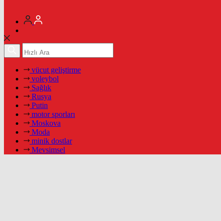
vücut geliştirme
voleybol
Sağlık
Rusya
Putin
motor sporları
Moskova
Moda
minik dostlar
Mevsimsel