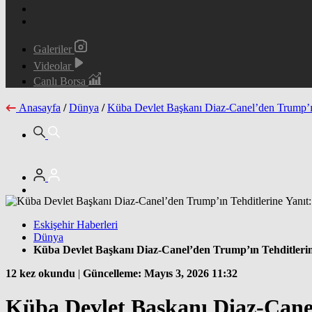
Galeriler
Videolar
Canlı Borsa
Anasayfa
/
Dünya
/
Küba Devlet Başkanı Diaz-Canel’den Trump’ın
Eskişehir Haberleri
Dünya
Küba Devlet Başkanı Diaz-Canel’den Trump’ın Tehditlerin
12 kez okundu
|
Güncelleme: Mayıs 3, 2026 11:32
Küba Devlet Başkanı Diaz-Canel