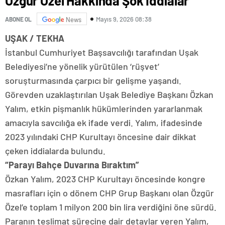
Özgür Özel Hakkında Şok İddialar
Mayıs 9, 2026 08:38
ABONE OL
News
UŞAK / TEKHA
İstanbul Cumhuriyet Başsavcılığı tarafından Uşak
Belediyesi’ne yönelik yürütülen ‘rüşvet’
soruşturmasında çarpıcı bir gelişme yaşandı.
Görevden uzaklaştırılan Uşak Belediye Başkanı Özkan
Yalım, etkin pişmanlık hükümlerinden yararlanmak
amacıyla savcılığa ek ifade verdi. Yalım, ifadesinde
2023 yılındaki CHP Kurultayı öncesine dair dikkat
çeken iddialarda bulundu.
“Parayı Bahçe Duvarına Bıraktım”
Özkan Yalım, 2023 CHP Kurultayı öncesinde kongre
masrafları için o dönem CHP Grup Başkanı olan Özgür
Özel’e toplam 1 milyon 200 bin lira verdiğini öne sürdü.
Paranın teslimat sürecine dair detaylar veren Yalım,