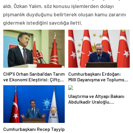
aldı. Özkan Yalım, söz konusu işlemlerden dolayı
pişmanlık duyduğunu belirterek oluşan kamu zararını
gidermek istediğini savcılığa iletti.
CHP’li Orhan Sarıbal’dan Tarım
Cumhurbaşkanı Erdoğan:
ve Ekonomi Eleştirisi: Çiftçi
Millî Dayanışma ve Toplumsal
Kaderiyle Baş Başa Kaldı
Bütünleşmenin
Güçlendirilmesine Dair Kanun
Ulaştırma ve Altyapı Bakanı
Teklifi Gazi Meclisimizin
Abdulkadir Uraloğlu,
Takdirine Sunuldu
Afyonkarahisar Belediye
Başkanlarıyla Bir Araya Geldi
Cumhurbaşkanı Recep Tayyip