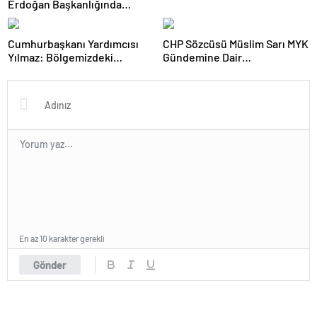
Erdoğan Başkanlığında
Toplanan AK Parti MKYK’da
Gündem “Terörsüz Türkiye”
Cumhurbaşkanı Yardımcısı
CHP Sözcüsü Müslim Sarı MYK
Süreci Oldu
Yılmaz: Bölgemizdeki
Gündemine Dair
Emperyalist Tuzakları Boşa
Açıklamalarda Bulundu: 8 İl
Çıkarmaya Devam Edeceğiz
Başkanlığına Atama Yapıldı
En az 10 karakter gerekli
Gönder