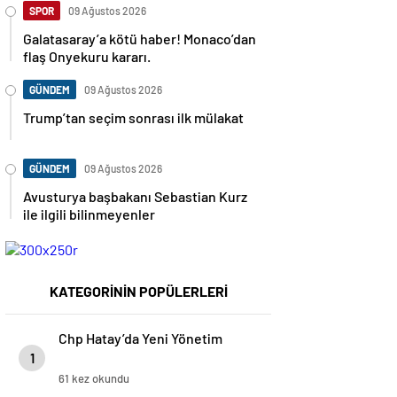
SPOR
09 Ağustos 2026
Galatasaray’a kötü haber! Monaco’dan
flaş Onyekuru kararı.
GÜNDEM
09 Ağustos 2026
Trump’tan seçim sonrası ilk mülakat
GÜNDEM
09 Ağustos 2026
Avusturya başbakanı Sebastian Kurz
ile ilgili bilinmeyenler
KATEGORİNİN POPÜLERLERİ
Chp Hatay’da Yeni Yönetim
1
61 kez okundu