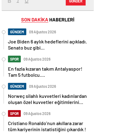
GÖNDER
SON DAKİKA
HABERLERİ
GÜNDEM
09 Ağustos 2026
Joe Biden 6 aylık hedeflerini açıkladı.
Senato buz gibi…
SPOR
09 Ağustos 2026
En fazla kızaran takım Antalyaspor!
Tam 5 futbolcu….
GÜNDEM
09 Ağustos 2026
Norweç silahlı kuvvetleri kadınlardan
oluşan özel kuvvetler eğitimlerini
başlattı.
SPOR
09 Ağustos 2026
Cristiano Ronaldo’nun akıllara zarar
tüm kariyerinin istatistiğini çıkardık !