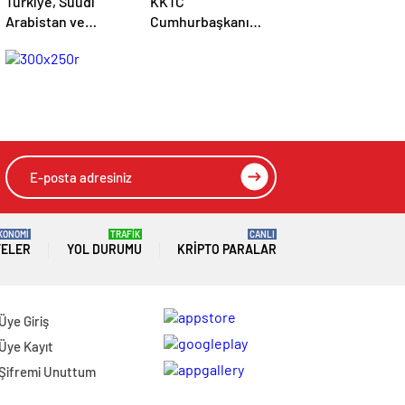
Türkiye, Suudi
KKTC
Arabistan ve
Cumhurbaşkanı
Pakistan arasında
Erhürman: BM’nin
Mekke Ortak
Mayın Temizleme
Savunma Anlaşması
Önerisi Rum
imzalandı
Tarafınca
Reddedildi
KONOMİ
TRAFİK
CANLI
TELER
YOL DURUMU
KRIPTO PARALAR
Üye Giriş
Üye Kayıt
Şifremi Unuttum