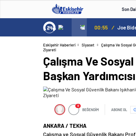
Son Da
00:55
/
Joe Bide
Eskişehir Haberleri
Siyaset
Çalışma Ve Sosyal Gü
Ziyareti
Çalışma Ve Sosyal 
Başkan Yardımcısı 
0
BEĞENDİM
ABONE OL
ANKARA / TEKHA
Çalışma ve Sosyal Güvenlik Bakanı Prof.