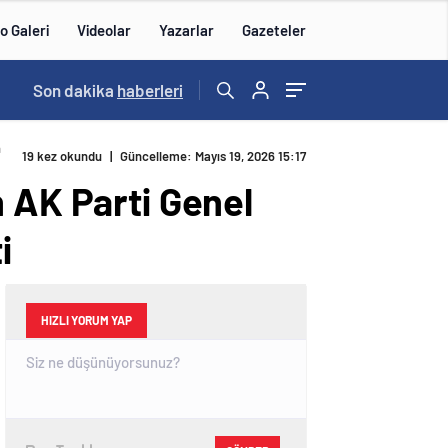
o Galeri
Videolar
Yazarlar
Gazeteler
23:55
Son dakika
/
En fazla kızaran takım Antalyaspor! Tam 5 futb
haberleri
n
19 kez okundu
|
Güncelleme: Mayıs 19, 2026 15:17
n AK Parti Genel
i
HIZLI YORUM YAP