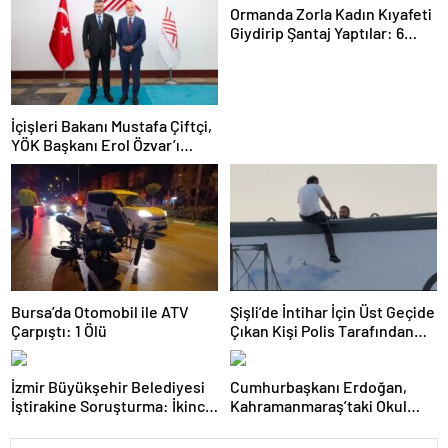
Ormanda Zorla Kadın Kıyafeti
Giydirip Şantaj Yaptılar: 6
Gözaltı
İçişleri Bakanı Mustafa Çiftçi,
YÖK Başkanı Erol Özvar’ı
Ziyaret Etti
Bursa’da Otomobil ile ATV
Şişli’de İntihar İçin Üst Geçide
Çarpıştı: 1 Ölü
Çıkan Kişi Polis Tarafından
İkna Edildi
İzmir Büyükşehir Belediyesi
Cumhurbaşkanı Erdoğan,
İştirakine Soruşturma: İkinci
Kahramanmaraş’taki Okul
Dalgada 2 Gözaltı
Saldırısında Hayatını
Kaybedenlerin Ailelerini