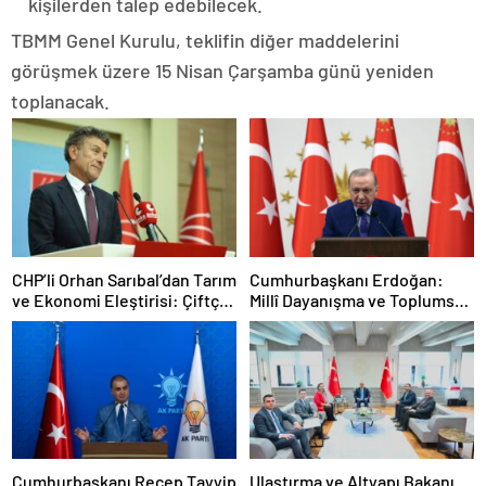
kişilerden talep edebilecek.
TBMM Genel Kurulu, teklifin diğer maddelerini
görüşmek üzere 15 Nisan Çarşamba günü yeniden
toplanacak.
CHP’li Orhan Sarıbal’dan Tarım
Cumhurbaşkanı Erdoğan:
ve Ekonomi Eleştirisi: Çiftçi
Millî Dayanışma ve Toplumsal
Kaderiyle Baş Başa Kaldı
Bütünleşmenin
Güçlendirilmesine Dair Kanun
Teklifi Gazi Meclisimizin
Takdirine Sunuldu
Cumhurbaşkanı Recep Tayyip
Ulaştırma ve Altyapı Bakanı