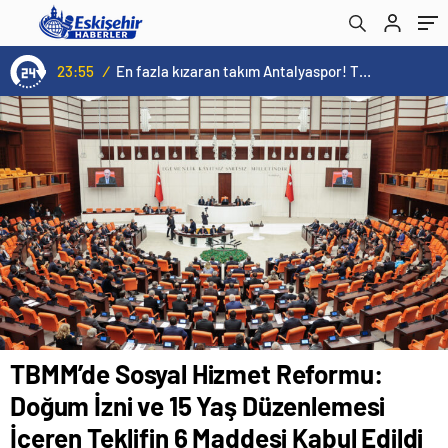
Maddesi Kabul Edildi
23:55
/
En fazla kızaran takım Antalyaspor! Tam 5 futbolcu….
TBMM’de Sosyal Hizmet Reformu:
Doğum İzni ve 15 Yaş Düzenlemesi
İçeren Teklifin 6 Maddesi Kabul Edildi