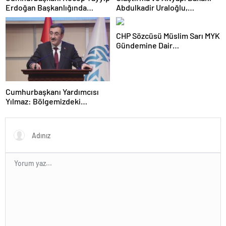
Erdoğan Başkanlığında
Abdulkadir Uraloğlu,
Toplanan AK Parti MKYK’da
Afyonkarahisar Belediye
Gündem “Terörsüz Türkiye”
Başkanlarıyla Bir Araya Geldi
CHP Sözcüsü Müslim Sarı MYK
Süreci Oldu
Gündemine Dair
Açıklamalarda Bulundu: 8 İl
Başkanlığına Atama Yapıldı
Cumhurbaşkanı Yardımcısı
Yılmaz: Bölgemizdeki
Emperyalist Tuzakları Boşa
Çıkarmaya Devam Edeceğiz