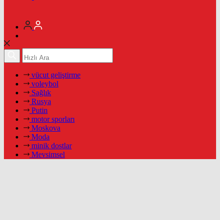
vücut geliştirme
voleybol
Sağlık
Rusya
Putin
motor sporları
Moskova
Moda
minik dostlar
Mevsimsel