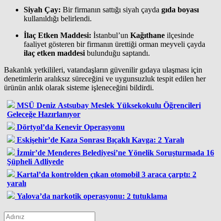
Siyah Çay:
Bir firmanın sattığı siyah çayda
gıda boyası
kullanıldığı belirlendi.
İlaç Etken Maddesi:
İstanbul’un
Kağıthane
ilçesinde
faaliyet gösteren bir firmanın ürettiği orman meyveli çayda
ilaç etken maddesi
bulunduğu saptandı.
Bakanlık yetkilileri, vatandaşların güvenilir gıdaya ulaşması için
denetimlerin aralıksız süreceğini ve uygunsuzluk tespit edilen her
ürünün anlık olarak sisteme işleneceğini bildirdi.
MSÜ Deniz Astsubay Meslek Yüksekokulu Öğrencileri
Geleceğe Hazırlanıyor
Dörtyol’da Kenevir Operasyonu
Eskişehir’de Kaza Sonrası Bıçaklı Kavga: 2 Yaralı
İzmir’de Menderes Belediyesi’ne Yönelik Soruşturmada 16
Şüpheli Adliyede
Kartal’da kontrolden çıkan otomobil 3 araca çarptı: 2
yaralı
Yalova’da narkotik operasyonu: 2 tutuklama