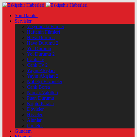
Son Dakika
Servisler
Vizyondaki Filmler
Haftanin Filmleri
Hava Durumu
Hava Durumu 2
Yol Durumu
Yol Durumu 2
Canlı Tv
Canlı Tv 2
Yayın Akışları
Yayın Akışları 2
Nöbetçi Eczaneler
Canlı Borsa
Namaz Vakitleri
Puan Durumu
Kripto Paralar
Dövizler
Hisseler
Altınlar
Pariteler
Gündem
Ekonomi