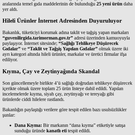
aralarında temel gıda maddelerinin de bulunduğu
25 yeni ürün
daha
yer aldı.
Hileli Ürünler İnternet Adresinden Duyuruluyor
Bakanlık, tüketiciyi korumak adına taklit ve tağşiş yapan markaları
“guvenilirgida.tarimorman.gov.tr”
adresi üzerinden kamuoyuyla
paylaşıyor. İnternet sitesinde;
“Sağlığı Tehlikeye Düşürecek
Gıdalar”
ve
“Taklit ve Tağşiş Yapılan Gıdalar”
olmak üzere iki
ayrı kategori altında hileli ürünler, markalar ve üretici firmalar ifşa
ediliyor.
Kıyma, Çay ve Zeytinyağında Skandal
Son güncellemeyle birlikte 4’ü sağlığı doğrudan tehlikeye düşürecek
içerikte olmak üzere toplam 25 ürün listeye dahil edildi. Yapılan
incelemelerde kıyma, siyah çay, zeytinyağı ve tereyağı gibi
ürünlerde ciddi hilelere rastlandı.
Bakanlığın paylaştığı verilere göre tespit edilen bazı usulsüzlükler
şunlar:
Dana Kıyma:
Bir markanın “dana kıyma” etiketiyle satışa
sunduğu üründe
kanatlı eti
tespit edildi.