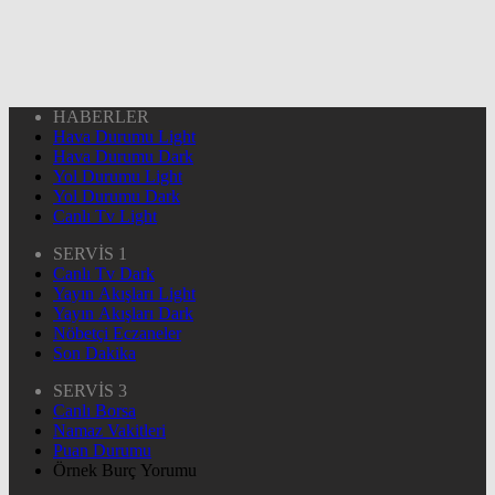
HABERLER
Hava Durumu Light
Hava Durumu Dark
Yol Durumu Light
Yol Durumu Dark
Canlı Tv Light
SERVİS 1
Canlı Tv Dark
Yayın Akışları Light
Yayın Akışları Dark
Nöbetçi Eczaneler
Son Dakika
SERVİS 3
Canlı Borsa
Namaz Vakitleri
Puan Durumu
Örnek Burç Yorumu