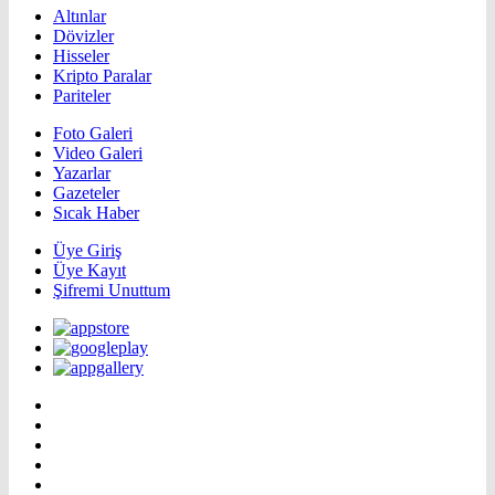
Altınlar
Dövizler
Hisseler
Kripto Paralar
Pariteler
Foto Galeri
Video Galeri
Yazarlar
Gazeteler
Sıcak Haber
Üye Giriş
Üye Kayıt
Şifremi Unuttum