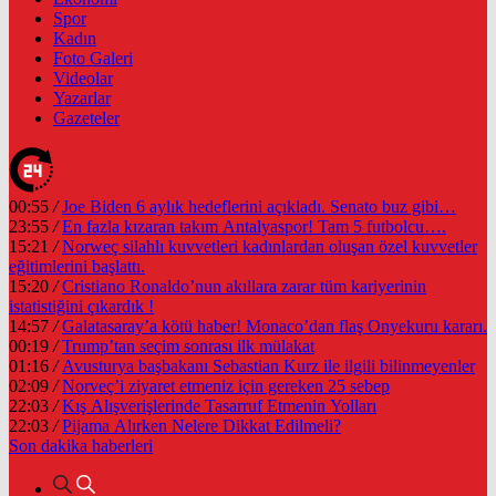
Spor
Kadın
Foto Galeri
Videolar
Yazarlar
Gazeteler
00:55
/
Joe Biden 6 aylık hedeflerini açıkladı. Senato buz gibi…
23:55
/
En fazla kızaran takım Antalyaspor! Tam 5 futbolcu….
15:21
/
Norweç silahlı kuvvetleri kadınlardan oluşan özel kuvvetler
eğitimlerini başlattı.
15:20
/
Cristiano Ronaldo’nun akıllara zarar tüm kariyerinin
istatistiğini çıkardık !
14:57
/
Galatasaray’a kötü haber! Monaco’dan flaş Onyekuru kararı.
00:19
/
Trump’tan seçim sonrası ilk mülakat
01:16
/
Avusturya başbakanı Sebastian Kurz ile ilgili bilinmeyenler
02:09
/
Norveç’i ziyaret etmeniz için gereken 25 sebep
22:03
/
Kış Alışverişlerinde Tasarruf Etmenin Yolları
22:03
/
Pijama Alırken Nelere Dikkat Edilmeli?
Son dakika
haberleri