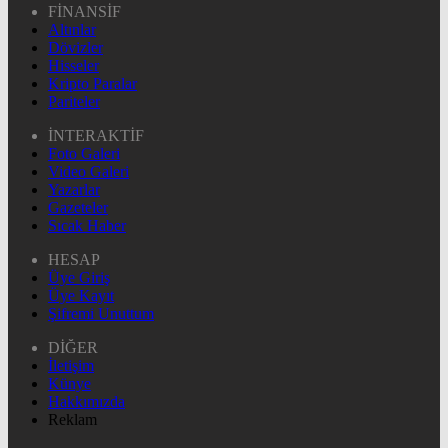
FİNANSİF
Altınlar
Dövizler
Hisseler
Kripto Paralar
Pariteler
İNTERAKTİF
Foto Galeri
Video Galeri
Yazarlar
Gazeteler
Sıcak Haber
HESAP
Üye Giriş
Üye Kayıt
Şifremi Unuttum
DİĞER
İletişim
Künye
Hakkımızda
Reklam