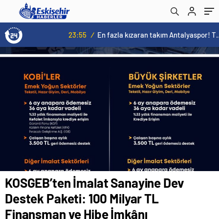
İmkânı
23:55
/
En fazla kızaran takım Antalyaspor! Tam 5 futbolcu….
KOSGEB’ten İmalat Sanayine Dev
Destek Paketi: 100 Milyar TL
Finansman ve Hibe İmkânı