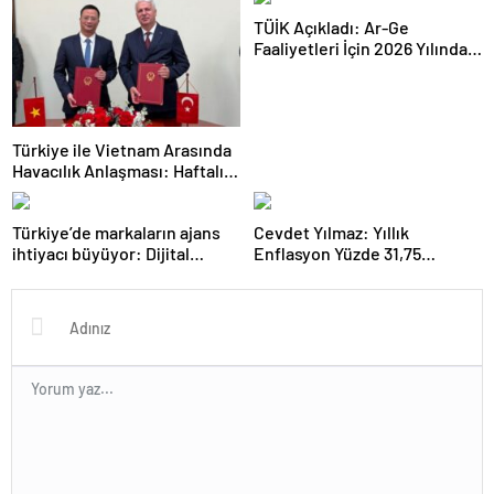
Milyar TL’yi Aştı
Milyar Dolara Ulaştı
TÜİK Açıkladı: Ar-Ge
Faaliyetleri İçin 2026 Yılında
308 Milyar Lira Tahsis Edildi
Türkiye ile Vietnam Arasında
Havacılık Anlaşması: Haftalık
Sefer Sayısı 42’ye Yükseldi
Türkiye’de markaların ajans
Cevdet Yılmaz: Yıllık
ihtiyacı büyüyor: Dijital
Enflasyon Yüzde 31,75
reklam yatırımları 158 milyar
Seviyesine Gerilemiştir
TL’yi aştı