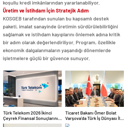
koşullu kredi imkânlarından yararlanabiliyor.
Üretim ve İstihdam İçin Stratejik Adım
KOSGEB tarafından sunulan bu kapsamlı destek
paketi, imalat sanayinde üretimin sürdürülebilirliğini
sağlamak ve istihdam kayıplarını önlemek adına kritik
bir adım olarak değerlendiriliyor. Program, özellikle
ekonomik dalgalanmaların yaşandığı dönemlerde
işletmelere güçlü bir güvence sunuyor.
Türk Telekom 2026 İkinci
Ticaret Bakanı Ömer Bolat
Çeyrek Finansal Sonuçlarını
Varşova’da Türk İş Dünyası İle
Açıkladı: Yarı Yıl Geliri 142
Buluştu: Ticaret Hacmi 12,5