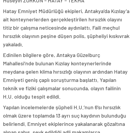
Hüseyin ZORKUN – HATAY – TEKHA
​Hatay Emniyet Müdürlüğü ekipleri, Antakya’da Kızılay’a
ait konteynerlerden gerçekleştirilen hırsızlık olayını
titiz bir çalışma neticesinde aydınlattı. Faili meçhul
hırsızlık olayının peşine düşen polis, şüpheliyi kıskıvrak
yakaladı.
​Edinilen bilgilere göre, Antakya Güzelburç
Mahallesi’nde bulunan Kızılay konteynerlerinde
meydana gelen klima hırsızlığı olayının ardından Hatay
Emniyeti geniş çaplı soruşturma başlattı. Yapılan
teknik ve fiziki çalışmalar sonucunda, olayın failinin
H.U. olduğu tespit edildi.
​Yapılan incelemelerde şüpheli H.U.’nun 6’sı hırsızlık
olmak üzere toplamda 13 ayrı suç kaydının bulunduğu
belirlendi. Emniyet ekiplerince yakalanarak gözaltına
alınan şahıs, sevk edildiği adli makamlarca