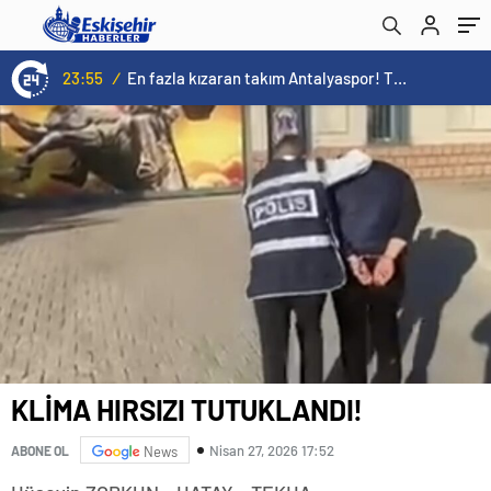
23:55
/
En fazla kızaran takım Antalyaspor! Tam 5 futbolcu….
KLİMA HIRSIZI TUTUKLANDI!
Nisan 27, 2026 17:52
ABONE OL
News