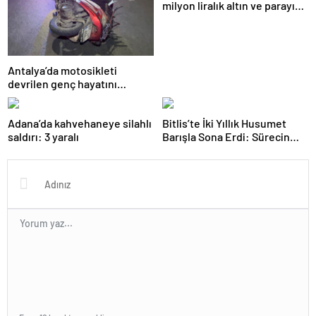
milyon liralık altın ve parayı
çalan 5 şüpheli 3 ilde
yakalandı
Antalya’da motosikleti
devrilen genç hayatını
kaybetti
Adana’da kahvehaneye silahlı
Bitlis’te İki Yıllık Husumet
saldırı: 3 yaralı
Barışla Sona Erdi: Sürecin
Başrolünde Atmanega Aşireti
Lideri Hasan Açık Vardı