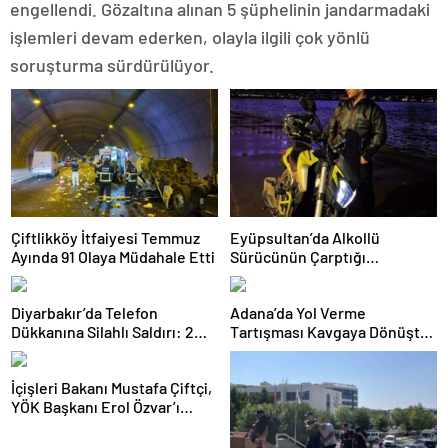
engellendi. Gözaltına alınan 5 şüphelinin jandarmadaki
işlemleri devam ederken, olayla ilgili çok yönlü
soruşturma sürdürülüyor.
Çiftlikköy İtfaiyesi Temmuz
Eyüpsultan’da Alkollü
Ayında 91 Olaya Müdahale Etti
Sürücünün Çarptığı
Motokurye Yaşamını Yitirdi:
Sanığın Tahliyesine Aileden
Diyarbakır’da Telefon
Adana’da Yol Verme
Tepki
Dükkanına Silahlı Saldırı: 2
Tartışması Kavgaya Dönüştü:
Kişiyi Yaralayan Şüpheli
Testereyle Saldırı Kamerada
Tutuklandı
İçişleri Bakanı Mustafa Çiftçi,
YÖK Başkanı Erol Özvar’ı
Ziyaret Etti