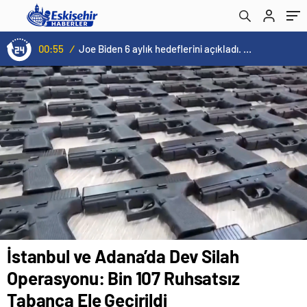
00:55
/
Joe Biden 6 aylık hedeflerini açıkladı. Senato buz gibi…
İstanbul ve Adana’da Dev Silah
Operasyonu: Bin 107 Ruhsatsız
Tabanca Ele Geçirildi