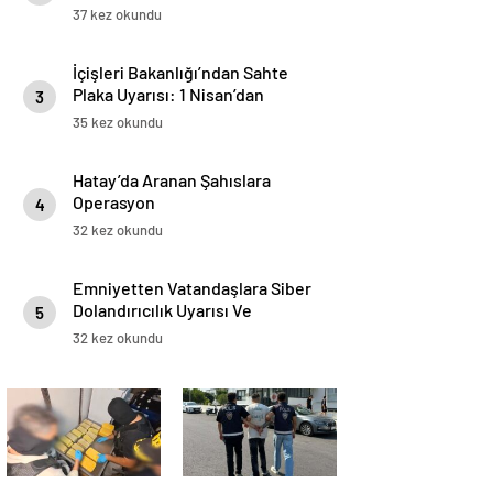
37 kez okundu
İçişleri Bakanlığı’ndan Sahte
Plaka Uyarısı: 1 Nisan’dan
3
İtibaren 140 Bin TL Ceza
35 kez okundu
Uygulanacak
Hatay’da Aranan Şahıslara
Operasyon
4
32 kez okundu
Emniyetten Vatandaşlara Siber
Dolandırıcılık Uyarısı Ve
5
Önlemler
32 kez okundu