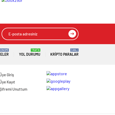
Operasyon: 12
Şüpheli Gözaltında
KONOMİ
TRAFİK
CANLI
TELER
YOL DURUMU
KRIPTO PARALAR
Üye Giriş
Üye Kayıt
Şifremi Unuttum