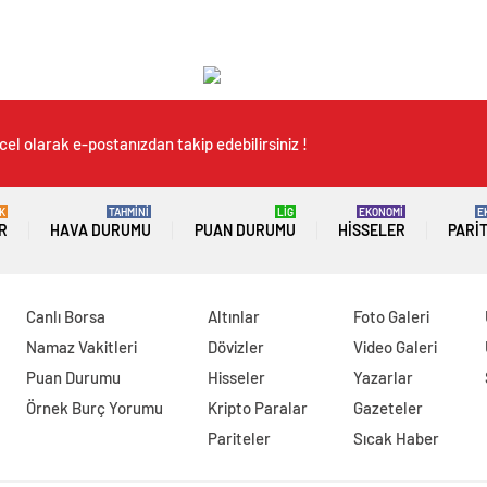
el olarak e-postanızdan takip edebilirsiniz !
K
TAHMİNİ
LİG
EKONOMİ
E
R
HAVA DURUMU
PUAN DURUMU
HISSELER
PARI
Canlı Borsa
Altınlar
Foto Galeri
Namaz Vakitleri
Dövizler
Video Galeri
Puan Durumu
Hisseler
Yazarlar
Örnek Burç Yorumu
Kripto Paralar
Gazeteler
Pariteler
Sıcak Haber