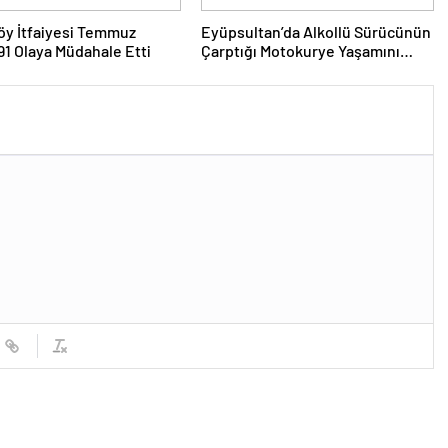
köy İtfaiyesi Temmuz
Eyüpsultan’da Alkollü Sürücünün
91 Olaya Müdahale Etti
Çarptığı Motokurye Yaşamını
Yitirdi: Sanığın Tahliyesine
Aileden Tepki