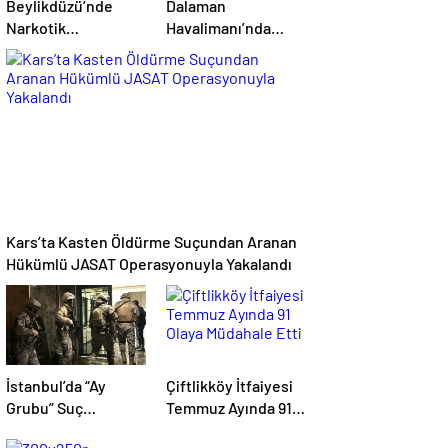
Beylikdüzü’nde
Dalaman
Narkotik
Havalimanı’nda
Operasyonu: 62 Kilo
Firari Hükümlü
900 Gram
Yakalandı: 22 Yıl
Uyuşturucu Ele
Hapis Cezası
Geçirildi
Bulunuyordu
Kars’ta Kasten Öldürme Suçundan Aranan
Hükümlü JASAT Operasyonuyla Yakalandı
İstanbul’da “Ay
Çiftlikköy İtfaiyesi
Grubu” Suç
Temmuz Ayında 91
Örgütüne
Olaya Müdahale Etti