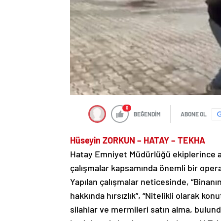
0
BEĞENDİM
ABONE OL
Hüseyin ZORKUN – HATAY – TEKHA
Hatay Emniyet Müdürlüğü ekiplerince a
çalışmalar kapsamında önemli bir opera
Yapılan çalışmalar neticesinde, “Binanın
hakkında hırsızlık”, “Nitelikli olarak ko
silahlar ve mermileri satın alma, bulun