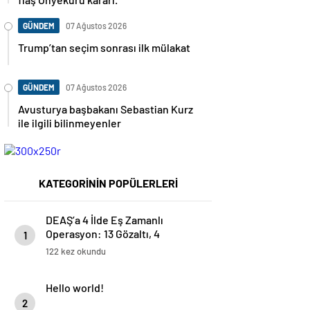
GÜNDEM
07 Ağustos 2026
Trump’tan seçim sonrası ilk mülakat
GÜNDEM
07 Ağustos 2026
Avusturya başbakanı Sebastian Kurz
ile ilgili bilinmeyenler
KATEGORİNİN POPÜLERLERİ
DEAŞ’a 4 İlde Eş Zamanlı
Operasyon: 13 Gözaltı, 4
1
Tutuklama
122 kez okundu
Hello world!
2