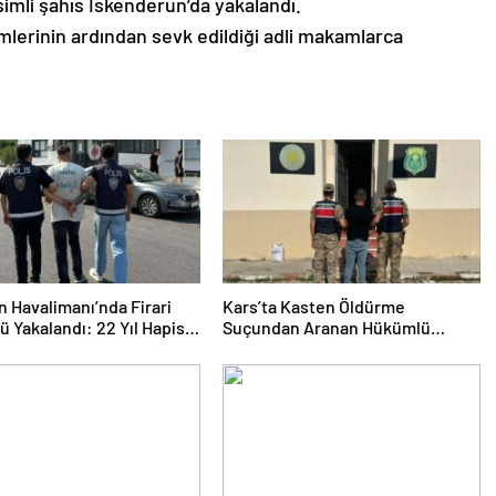
simli şahıs İskenderun’da yakalandı.
emlerinin ardından sevk edildiği adli makamlarca
 Havalimanı’nda Firari
Kars’ta Kasten Öldürme
 Yakalandı: 22 Yıl Hapis
Suçundan Aranan Hükümlü
 Bulunuyordu
JASAT Operasyonuyla Yakalandı