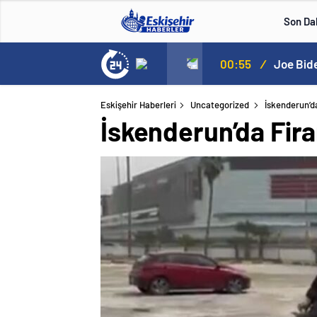
Son Da
00:55
/
Joe Bide
Eskişehir Haberleri
Uncategorized
İskenderun’da
İskenderun’da Fira