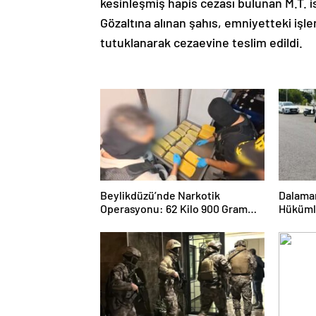
kesinleşmiş hapis cezası bulunan M.T. i
Gözaltına alınan şahıs, emniyetteki işl
tutuklanarak cezaevine teslim edildi.
Beylikdüzü’nde Narkotik
Dalaman
Operasyonu: 62 Kilo 900 Gram
Hükümlü
Uyuşturucu Ele Geçirildi
Cezası