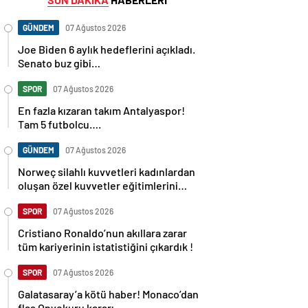
GÜNDEM
07 Ağustos 2026
Joe Biden 6 aylık hedeflerini açıkladı.
Senato buz gibi…
SPOR
07 Ağustos 2026
En fazla kızaran takım Antalyaspor!
Tam 5 futbolcu….
GÜNDEM
07 Ağustos 2026
Norweç silahlı kuvvetleri kadınlardan
oluşan özel kuvvetler eğitimlerini
başlattı.
SPOR
07 Ağustos 2026
Cristiano Ronaldo’nun akıllara zarar
tüm kariyerinin istatistiğini çıkardık !
SPOR
07 Ağustos 2026
Galatasaray’a kötü haber! Monaco’dan
flaş Onyekuru kararı.