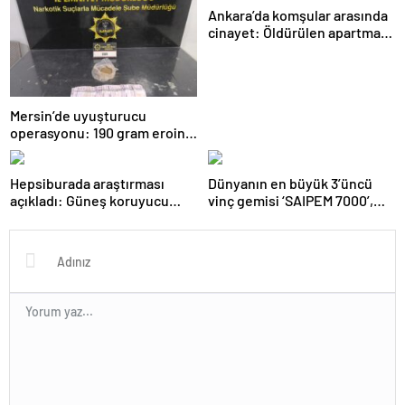
Ankara’da komşular arasında
cinayet: Öldürülen apartman
yöneticisi son yolculuğuna
uğurlandı
Mersin’de uyuşturucu
operasyonu: 190 gram eroin
ele geçirildi, 1 gözaltı
Hepsiburada araştırması
Dünyanın en büyük 3’üncü
açıkladı: Güneş koruyucu
vinç gemisi ‘SAIPEM 7000’,
satışları yüzde 50 arttı
1915 Çanakkale Köprüsü’nün
altından geçti