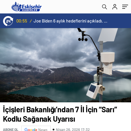
00:55
/
Joe Biden 6 aylık hedeflerini açıkladı. Senato buz gibi…
İçişleri Bakanlığı’ndan 7 İl İçin “Sarı”
Kodlu Sağanak Uyarısı
Nisan 26, 2026 17:32
ABONE OL
News