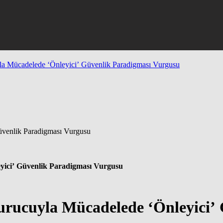
uyla Mücadelede ‘Önleyici’ Güvenlik Paradigması Vurgusu
eyici’ Güvenlik Paradigması Vurgusu
şturucuyla Mücadelede ‘Önleyici