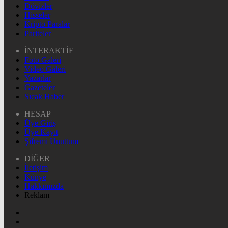
Dövizler
Hisseler
Kripto Paralar
Pariteler
İNTERAKTİF
Foto Galeri
Video Galeri
Yazarlar
Gazeteler
Sıcak Haber
HESAP
Üye Giriş
Üye Kayıt
Şifremi Unuttum
DİĞER
İletişim
Künye
Hakkımızda
Reklam