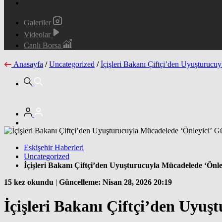
Galeriler
Videolar
Canlı Borsa
Anasayfa
/
Uncategorized
/
İçişleri Bakanı Çiftçi’den Uyuşturuc
Eskişehir Haberleri
Uncategorized
İçişleri Bakanı Çiftçi’den Uyuşturucuyla Mücadelede ‘Önl
15 kez okundu
|
Güncelleme: Nisan 28, 2026 20:19
İçişleri Bakanı Çiftçi’den Uyu