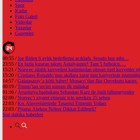
Spor
Kadın
Foto Galeri
Videolar
Yazarlar
Gazeteler
00:55
/
Joe Biden 6 aylık hedeflerini açıkladı. Senato buz gibi…
23:55
/
En fazla kızaran takım Antalyaspor! Tam 5 futbolcu….
15:21
/
Norweç silahlı kuvvetleri kadınlardan oluşan özel kuvvetler eğit
15:20
/
Cristiano Ronaldo’nun akıllara zarar tüm kariyerinin istatistiğin
14:57
/
Galatasaray’a kötü haber! Monaco’dan flaş Onyekuru kararı.
00:19
/
Trump’tan seçim sonrası ilk mülakat
01:16
/
Avusturya başbakanı Sebastian Kurz ile ilgili bilinmeyenler
02:09
/
Norveç’i ziyaret etmeniz için gereken 25 sebep
22:03
/
Kış Alışverişlerinde Tasarruf Etmenin Yolları
22:03
/
Pijama Alırken Nelere Dikkat Edilmeli?
Son dakika
haberleri