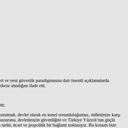
eri ve yeni güvenlik paradigmasına dair önemli açıklamalarda
eze alındığını ifade etti.
ti;
kurutmak, devlet olarak en temel sorumluluğumuz, milletimize karşı
uzurunu, devletimizin güvenliğini ve Türkiye Yüzyılı’nın güçlü
arihi, ticari ve jeopolitik bir bağlantı noktasıyız. Bu konum bize