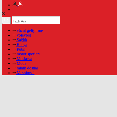
vücut geliştirme
voleybol
Sağlık
Rusya
Putin
motor sporları
Moskova
Moda
minik dostlar
Mevsimsel