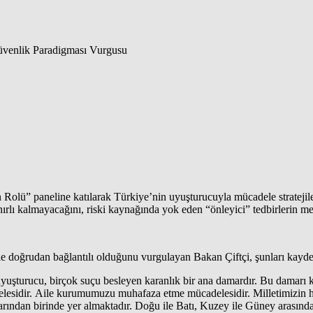
Rolü” paneline katılarak Türkiye’nin uyuşturucuyla mücadele stratejil
rlı kalmayacağını, riski kaynağında yok eden “önleyici” tedbirlerin merk
le doğrudan bağlantılı olduğunu vurgulayan Bakan Çiftçi, şunları kaydet
uyuşturucu, birçok suçu besleyen karanlık bir ana damardır. Bu damarı 
lesidir. Aile kurumumuzu muhafaza etme mücadelesidir. Milletimizin h
rından birinde yer almaktadır. Doğu ile Batı, Kuzey ile Güney arasında t