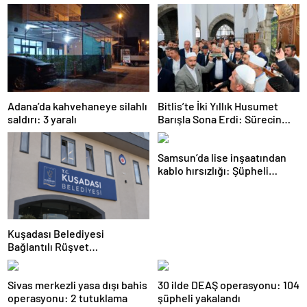
Adana’da kahvehaneye silahlı
Bitlis’te İki Yıllık Husumet
saldırı: 3 yaralı
Barışla Sona Erdi: Sürecin
Başrolünde Atmanega Aşireti
Lideri Hasan Açık Vardı
Samsun’da lise inşaatından
kablo hırsızlığı: Şüpheli
yakalandı
Kuşadası Belediyesi
Bağlantılı Rüşvet
Operasyonu: 15 Gözaltı
Sivas merkezli yasa dışı bahis
30 ilde DEAŞ operasyonu: 104
operasyonu: 2 tutuklama
şüpheli yakalandı