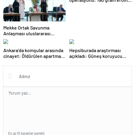
ele geçirildi, 1 gözaltı
Mekke Ortak Savunma
Anlaşması uluslararası
basında geniş yankı uyandırdı
Ankara’da komşular arasında
Hepsiburada araştırması
cinayet: Öldürülen apartman
açıkladı: Güneş koruyucu
yöneticisi son yolculuğuna
satışları yüzde 50 arttı
uğurlandı
En az 10 karakter gerekli