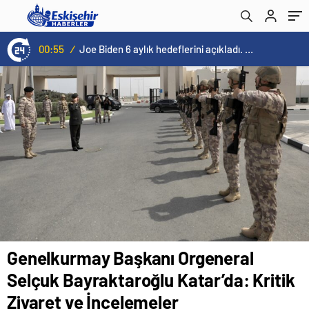
İncelemeler
00:55
/
Joe Biden 6 aylık hedeflerini açıkladı. Senato buz gibi…
Genelkurmay Başkanı Orgeneral
Selçuk Bayraktaroğlu Katar’da: Kritik
Ziyaret ve İncelemeler