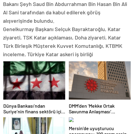
Bakanı Şeyh Saud Bin Abdurrahman Bin Hasan Bin Ali
Al Sani tarafından da kabul edilerek görüş
alışverişinde bulundu.
Genelkurmay Başkanı Selçuk Bayraktaroğlu, Katar
ziyareti, TSK Katar açıklaması, Doha ziyareti, Katar
Türk Birleşik Müşterek Kuvvet Komutanlığı, KTBMK
inceleme, Türkiye Katar askeri iş birliği
Dünya Bankası’ndan
DMM’den ‘Mekke Ortak
Suriye’nin finans sektörü için
Savunma Anlaşması’
100 milyon dolarlık hibe
iddialarına yalanlama
Mersin’de uyuşturucu
operasyonu: 190 gram eroin