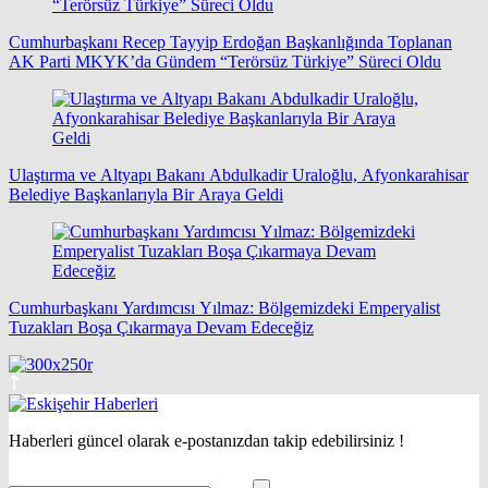
Cumhurbaşkanı Recep Tayyip Erdoğan Başkanlığında Toplanan
AK Parti MKYK’da Gündem “Terörsüz Türkiye” Süreci Oldu
Ulaştırma ve Altyapı Bakanı Abdulkadir Uraloğlu, Afyonkarahisar
Belediye Başkanlarıyla Bir Araya Geldi
Cumhurbaşkanı Yardımcısı Yılmaz: Bölgemizdeki Emperyalist
Tuzakları Boşa Çıkarmaya Devam Edeceğiz
Haberleri güncel olarak e-postanızdan takip edebilirsiniz !