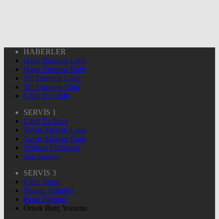
HABERLER
Hava Durumu Light
Hava Durumu Dark
Yol Durumu Light
Yol Durumu Dark
Canlı Tv Light
SERVİS 1
Canlı Tv Dark
Yayın Akışları Light
Yayın Akışları Dark
Nöbetçi Eczaneler
Son Dakika
SERVİS 3
Canlı Borsa
Namaz Vakitleri
Puan Durumu
Örnek Burç Yorumu