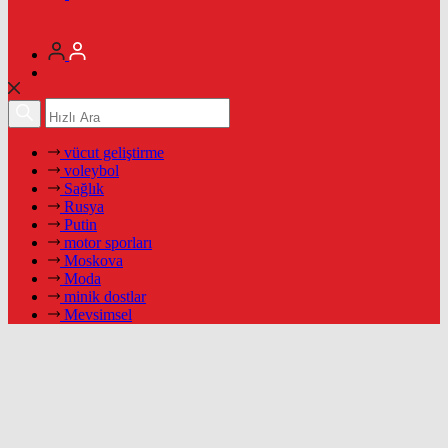
vücut geliştirme
voleybol
Sağlık
Rusya
Putin
motor sporları
Moskova
Moda
minik dostlar
Mevsimsel