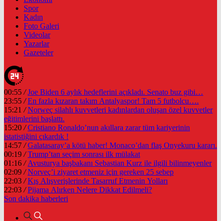
Spor
Kadın
Foto Galeri
Videolar
Yazarlar
Gazeteler
00:55
/
Joe Biden 6 aylık hedeflerini açıkladı. Senato buz gibi…
23:55
/
En fazla kızaran takım Antalyaspor! Tam 5 futbolcu….
15:21
/
Norweç silahlı kuvvetleri kadınlardan oluşan özel kuvvetler
eğitimlerini başlattı.
15:20
/
Cristiano Ronaldo’nun akıllara zarar tüm kariyerinin
istatistiğini çıkardık !
14:57
/
Galatasaray’a kötü haber! Monaco’dan flaş Onyekuru kararı.
00:19
/
Trump’tan seçim sonrası ilk mülakat
01:16
/
Avusturya başbakanı Sebastian Kurz ile ilgili bilinmeyenler
02:09
/
Norveç’i ziyaret etmeniz için gereken 25 sebep
22:03
/
Kış Alışverişlerinde Tasarruf Etmenin Yolları
22:03
/
Pijama Alırken Nelere Dikkat Edilmeli?
Son dakika
haberleri