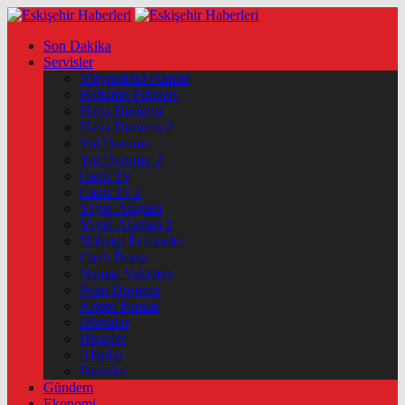
Son Dakika
Servisler
Vizyondaki Filmler
Haftanin Filmleri
Hava Durumu
Hava Durumu 2
Yol Durumu
Yol Durumu 2
Canlı Tv
Canlı Tv 2
Yayın Akışları
Yayın Akışları 2
Nöbetçi Eczaneler
Canlı Borsa
Namaz Vakitleri
Puan Durumu
Kripto Paralar
Dövizler
Hisseler
Altınlar
Pariteler
Gündem
Ekonomi