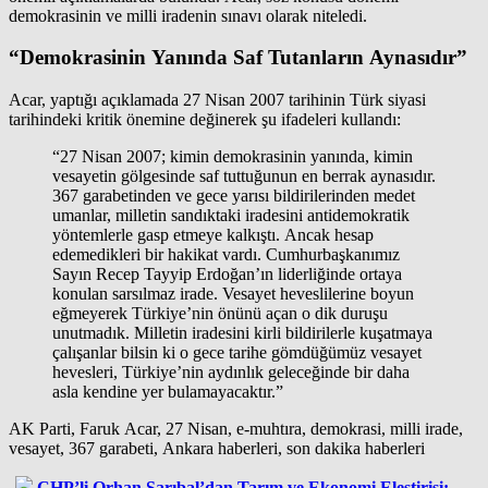
demokrasinin ve milli iradenin sınavı olarak niteledi.
“Demokrasinin Yanında Saf Tutanların Aynasıdır”
Acar, yaptığı açıklamada 27 Nisan 2007 tarihinin Türk siyasi
tarihindeki kritik önemine değinerek şu ifadeleri kullandı:
“27 Nisan 2007; kimin demokrasinin yanında, kimin
vesayetin gölgesinde saf tuttuğunun en berrak aynasıdır.
367 garabetinden ve gece yarısı bildirilerinden medet
umanlar, milletin sandıktaki iradesini antidemokratik
yöntemlerle gasp etmeye kalkıştı. Ancak hesap
edemedikleri bir hakikat vardı. Cumhurbaşkanımız
Sayın Recep Tayyip Erdoğan’ın liderliğinde ortaya
konulan sarsılmaz irade. Vesayet heveslilerine boyun
eğmeyerek Türkiye’nin önünü açan o dik duruşu
unutmadık. Milletin iradesini kirli bildirilerle kuşatmaya
çalışanlar bilsin ki o gece tarihe gömdüğümüz vesayet
hevesleri, Türkiye’nin aydınlık geleceğinde bir daha
asla kendine yer bulamayacaktır.”
AK Parti, Faruk Acar, 27 Nisan, e-muhtıra, demokrasi, milli irade,
vesayet, 367 garabeti, Ankara haberleri, son dakika haberleri
CHP’li Orhan Sarıbal’dan Tarım ve Ekonomi Eleştirisi: