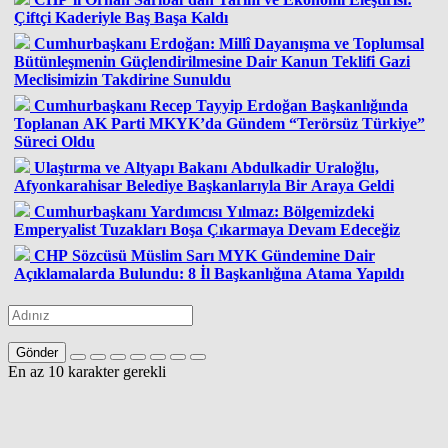
Çiftçi Kaderiyle Baş Başa Kaldı
Cumhurbaşkanı Erdoğan: Millî Dayanışma ve Toplumsal
Bütünleşmenin Güçlendirilmesine Dair Kanun Teklifi Gazi
Meclisimizin Takdirine Sunuldu
Cumhurbaşkanı Recep Tayyip Erdoğan Başkanlığında
Toplanan AK Parti MKYK’da Gündem “Terörsüz Türkiye”
Süreci Oldu
Ulaştırma ve Altyapı Bakanı Abdulkadir Uraloğlu,
Afyonkarahisar Belediye Başkanlarıyla Bir Araya Geldi
Cumhurbaşkanı Yardımcısı Yılmaz: Bölgemizdeki
Emperyalist Tuzakları Boşa Çıkarmaya Devam Edeceğiz
CHP Sözcüsü Müslim Sarı MYK Gündemine Dair
Açıklamalarda Bulundu: 8 İl Başkanlığına Atama Yapıldı
Gönder
En az 10 karakter gerekli