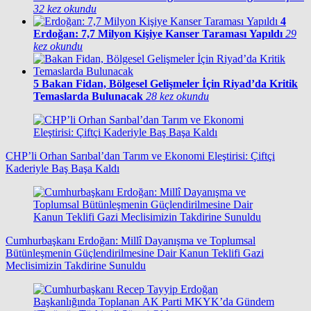
32 kez okundu
4
Erdoğan: 7,7 Milyon Kişiye Kanser Taraması Yapıldı
29
kez okundu
5
Bakan Fidan, Bölgesel Gelişmeler İçin Riyad’da Kritik
Temaslarda Bulunacak
28 kez okundu
CHP’li Orhan Sarıbal’dan Tarım ve Ekonomi Eleştirisi: Çiftçi
Kaderiyle Baş Başa Kaldı
Cumhurbaşkanı Erdoğan: Millî Dayanışma ve Toplumsal
Bütünleşmenin Güçlendirilmesine Dair Kanun Teklifi Gazi
Meclisimizin Takdirine Sunuldu