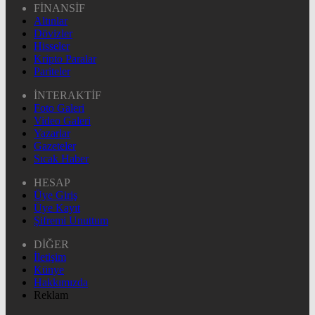
FİNANSİF
Altınlar
Dövizler
Hisseler
Kripto Paralar
Pariteler
İNTERAKTİF
Foto Galeri
Video Galeri
Yazarlar
Gazeteler
Sıcak Haber
HESAP
Üye Giriş
Üye Kayıt
Şifremi Unuttum
DİĞER
İletişim
Künye
Hakkımızda
Reklam