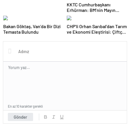
KKTC Cumhurbaşkanı
Erhürman: BM’nin Mayın
Temizleme Önerisi Rum
Tarafınca Reddedildi
Bakan Göktaş, Van’da Bir Dizi
CHP’li Orhan Sarıbal’dan Tarım
Temasta Bulundu
ve Ekonomi Eleştirisi: Çiftçi
Kaderiyle Baş Başa Kaldı
En az 10 karakter gerekli
Gönder