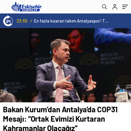
Olacağız”
23:55
/
En fazla kızaran takım Antalyaspor! Tam 5 futbolcu….
Bakan Kurum’dan Antalya’da COP31
Mesajı: “Ortak Evimizi Kurtaran
Kahramanlar Olacağız”