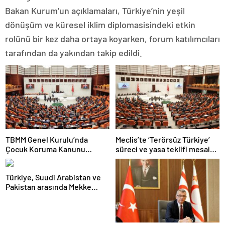
Bakan Kurum’un açıklamaları, Türkiye’nin yeşil
dönüşüm ve küresel iklim diplomasisindeki etkin
rolünü bir kez daha ortaya koyarken, forum katılımcıları
tarafından da yakından takip edildi.
TBMM Genel Kurulu’nda
Meclis’te ‘Terörsüz Türkiye’
Çocuk Koruma Kanunu
süreci ve yasa teklifi mesaisi:
teklifinde yeni maddeler
Partilerden çarpıcı
kabul edildi
açıklamalar
Türkiye, Suudi Arabistan ve
Pakistan arasında Mekke
Ortak Savunma Anlaşması
imzalandı