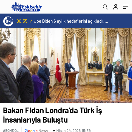
00:55
/
Joe Biden 6 aylık hedeflerini açıkladı. Senato buz gibi…
Bakan Fidan Londra’da Türk İş
İnsanlarıyla Buluştu
Nisan 24, 2026 15:39
ABONE OL
News