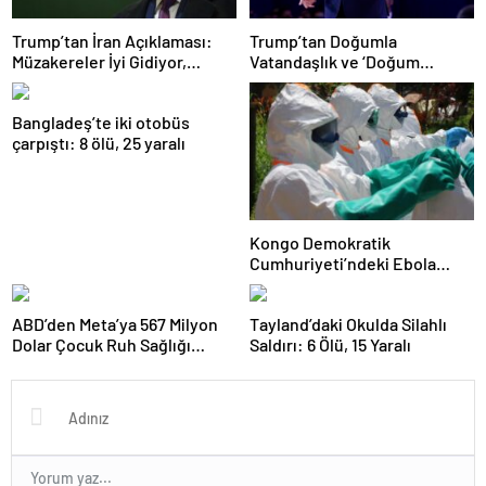
Trump’tan İran Açıklaması:
Trump’tan Doğumla
Müzakereler İyi Gidiyor,
Vatandaşlık ve ‘Doğum
Anlaşma Sağlanabilir
Turizmi’ Kararnamesi
Bangladeş’te iki otobüs
çarpıştı: 8 ölü, 25 yaralı
Kongo Demokratik
Cumhuriyeti’ndeki Ebola
Salgınında Can Kaybı Arttı
ABD’den Meta’ya 567 Milyon
Tayland’daki Okulda Silahlı
Dolar Çocuk Ruh Sağlığı
Saldırı: 6 Ölü, 15 Yaralı
Cezası