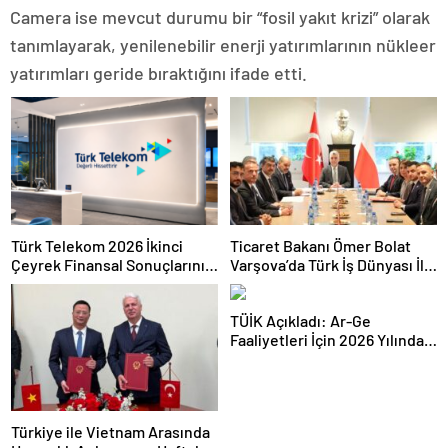
Camera ise mevcut durumu bir “fosil yakıt krizi” olarak
tanımlayarak, yenilenebilir enerji yatırımlarının nükleer
yatırımları geride bıraktığını ifade etti.
Türk Telekom 2026 İkinci
Ticaret Bakanı Ömer Bolat
Çeyrek Finansal Sonuçlarını
Varşova’da Türk İş Dünyası İle
Açıkladı: Yarı Yıl Geliri 142
Buluştu: Ticaret Hacmi 12,5
Milyar TL’yi Aştı
Milyar Dolara Ulaştı
TÜİK Açıkladı: Ar-Ge
Faaliyetleri İçin 2026 Yılında
308 Milyar Lira Tahsis Edildi
Türkiye ile Vietnam Arasında