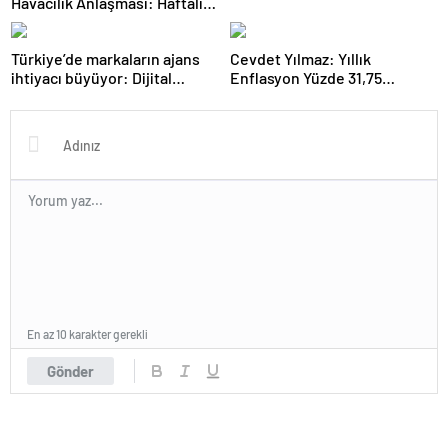
Havacılık Anlaşması: Haftalık
Sefer Sayısı 42’ye Yükseldi
Türkiye’de markaların ajans
Cevdet Yılmaz: Yıllık
ihtiyacı büyüyor: Dijital
Enflasyon Yüzde 31,75
reklam yatırımları 158 milyar
Seviyesine Gerilemiştir
TL’yi aştı
En az 10 karakter gerekli
Gönder