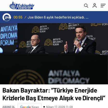
00:55
/
Joe Biden 6 aylık hedeflerini açıkladı. Senato buz gibi…
Bakan Bayraktar: “Türkiye Enerjide
Krizlerle Baş Etmeye Alışık ve Dirençli”
Nisan 17, 2026 11:09
ABONE OL
News