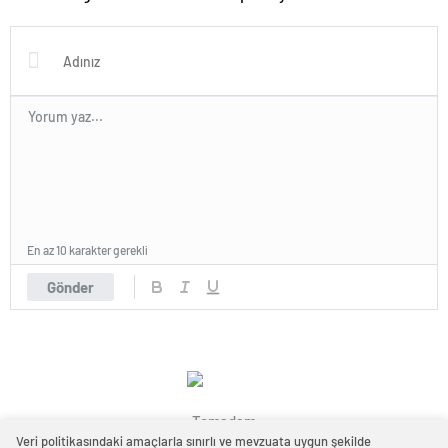
Kamerada
Gram Uyuşturucu Ele
Geçirildi
En az 10 karakter gerekli
Gönder
Temadam
Veri politikasındaki amaçlarla sınırlı ve mevzuata uygun şekilde