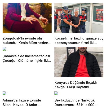
Zonguldak’ta evinde ölü
Kocaeli merkezli organize suç
bulundu: Kesin ölüm nedeni
operasyonunun firari iki
otopsiyle belirlenecek
şüphelisi yakalandı
Çanakkale’de ilaçlama faciası:
Çocuğun ölümüne ilişkin iki
tutuklama
Konya’da Düğünde Bıçaklı
Kavga: 1 Kişi Hayatını
Kaybetti
Adana’da Taziye Evinde
Beylikdüzü’nde Narkotik
Silahlı Kavga: O Anlar
Operasyonu: 62 Kilo 900