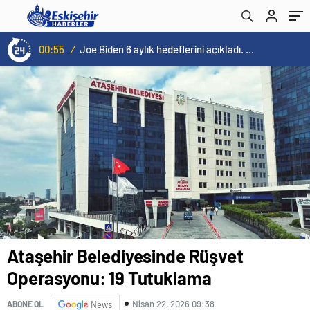
00:55
/
Joe Biden 6 aylık hedeflerini açıkladı. Senato buz gibi…
Ataşehir Belediyesinde Rüşvet
Operasyonu: 19 Tutuklama
Nisan 22, 2026 09:38
ABONE OL
News