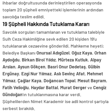
ihbarlar doğrultusunda derinleştirilen operasyonda
toplam 20 şüpheli emniyetteki işlemlerinin ardından
savcılığa teslim edildi.
19 Şüpheli Hakkında Tutuklama Kararı
Savcılık sorguları tamamlanan ve tutuklama talebiyle
Sulh Ceza Hakimliğine sevk edilen 20 kişiden 19’u
tutuklanarak cezaevine gönderildi. Mahkeme heyeti;
Belediye Başkanı
Onursal Adıgüzel
,
Oğuz Kaya
,
Orhan
Aydoğdu
,
Birkan Birol Yıldız
,
Mürteza Kutluk
,
Alpay
Arslan
,
Aysun Gökçen
,
Basri Onur Dedetaş
,
Gülbin
Ergünay
,
Ezgi Nur Yılmaz
,
Aslı Sevinç Afat
,
Mehmet
Yılmaz
,
Çağlar Kaya
,
Doğancan Topal
,
Mesut Bayram
,
Fatih Velioğlu
,
Haydar Battal
,
Murat Gerger
ve
Cengiz
Gündoğan
‘ın tutuklanmasına karar verdi.
Şüphelilerden Nimet Karademir ise adli kontrol şartıyla
serbest bırakıldı.