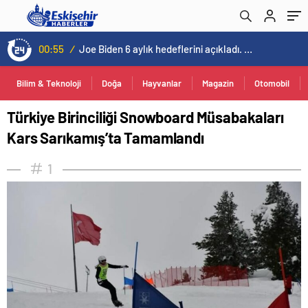
00:55
/
Joe Biden 6 aylık hedeflerini açıkladı. Senato buz gibi…
Bilim & Teknoloji
Doğa
Hayvanlar
Magazin
Otomobil
Türkiye Birinciliği Snowboard Müsabakaları
Kars Sarıkamış’ta Tamamlandı
1