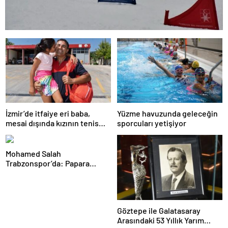
İzmir’de itfaiye eri baba,
Yüzme havuzunda geleceğin
mesai dışında kızının tenis
sporcuları yetişiyor
antrenörlüğünü yapıyor
Mohamed Salah
Trabzonspor’da: Papara
Park’ta Görkemli İmza Töreni
Göztepe ile Galatasaray
Arasındaki 53 Yıllık Yarım