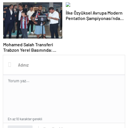
Kupa Hikayesi
İlke Özyüksel Avrupa Modern
Pentatlon Şampiyonası’nda
Finale Yükseldi
Mohamed Salah Transferi
Trabzon Yerel Basınında:
‘Mısır Kralı Trabzon’da’
En az 10 karakter gerekli