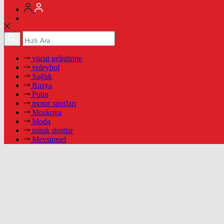
vücut geliştirme
voleybol
Sağlık
Rusya
Putin
motor sporları
Moskova
Moda
minik dostlar
Mevsimsel