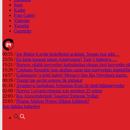
Spor
Kadın
Foto Galeri
Videolar
Yazarlar
Gazeteler
00:55
/
Joe Biden 6 aylık hedeflerini açıkladı. Senato buz gibi…
23:55
/
En fazla kızaran takım Antalyaspor! Tam 5 futbolcu….
15:21
/
Norweç silahlı kuvvetleri kadınlardan oluşan özel kuvvetler eğit
15:20
/
Cristiano Ronaldo’nun akıllara zarar tüm kariyerinin istatistiğin
14:57
/
Galatasaray’a kötü haber! Monaco’dan flaş Onyekuru kararı.
00:19
/
Trump’tan seçim sonrası ilk mülakat
01:16
/
Avusturya başbakanı Sebastian Kurz ile ilgili bilinmeyenler
02:09
/
Norveç’i ziyaret etmeniz için gereken 25 sebep
22:03
/
Kış Alışverişlerinde Tasarruf Etmenin Yolları
22:03
/
Pijama Alırken Nelere Dikkat Edilmeli?
Son dakika
haberleri