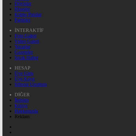
Dövizler
Hisseler
Kripto Paralar
Pariteler
İNTERAKTİF
Foto Galeri
Video Galeri
Yazarlar
Gazeteler
Sıcak Haber
HESAP
Üye Giriş
Üye Kayıt
Şifremi Unuttum
DİĞER
İletişim
Künye
Hakkımızda
Reklam