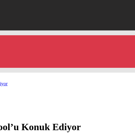
iyor
ool’u Konuk Ediyor