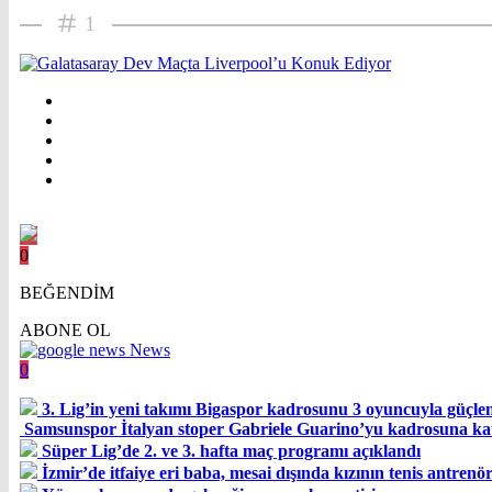
1
0
BEĞENDİM
ABONE OL
News
0
3. Lig’in yeni takımı Bigaspor kadrosunu 3 oyuncuyla güçle
Samsunspor İtalyan stoper Gabriele Guarino’yu kadrosuna kat
Süper Lig’de 2. ve 3. hafta maç programı açıklandı
İzmir’de itfaiye eri baba, mesai dışında kızının tenis antren