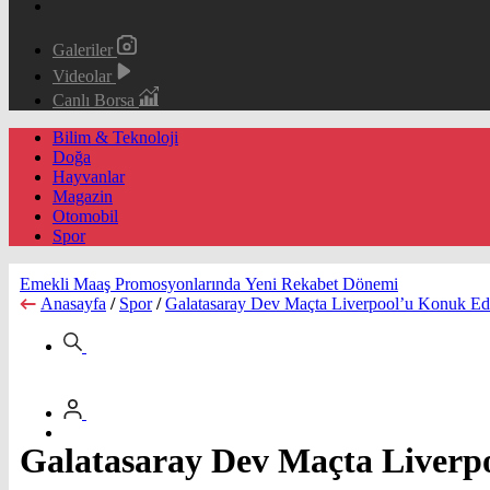
Galeriler
Videolar
Canlı Borsa
Bilim & Teknoloji
Doğa
Hayvanlar
Magazin
Otomobil
Spor
Emekli Maaş Promosyonlarında Yeni Rekabet Dönemi
Anasayfa
/
Spor
/
Galatasaray Dev Maçta Liverpool’u Konuk Ed
Galatasaray Dev Maçta Liverp