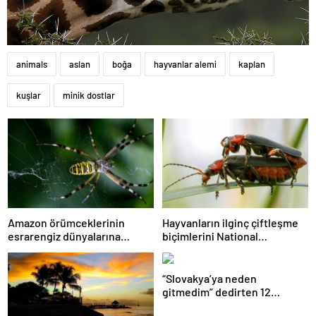
animals
aslan
boğa
hayvanlar alemi
kaplan
kuşlar
minik dostlar
Amazon örümceklerinin
Hayvanların ilginç çiftleşme
esrarengiz dünyalarına
biçimlerini National
gitmeye hazır olun.
Geographic görüntüledi.
“Slovakya’ya neden
gitmedim” dedirten 12
fotoğraf