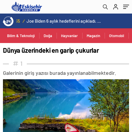
23:55
/
En fazla kızaran takım Antalyaspor! Tam 5 futbolcu….
Bilim & Teknoloji
Doğa
Hayvanlar
Magazin
Otomobil
Dünya üzerindeki en garip çukurlar
1
Galerinin giriş yazısı burada yayınlanabilmektedir.