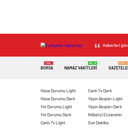
Haberleri günc
CANLI
ANLIK
GÜNLÜ
BORSA
NAMAZ VAKITLERI
GAZETELE
Hava Durumu Light
Canlı Tv Dark
Hava Durumu Dark
Yayın Akışları Light
Yol Durumu Light
Yayın Akışları Dark
Yol Durumu Dark
Nöbetçi Eczaneler
Canlı Tv Light
Son Dakika