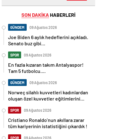
SON DAKİKA
HABERLERİ
GÜNDEM
09 Ağustos 2026
Joe Biden 6 aylık hedeflerini açıkladı.
Senato buz gibi…
SPOR
09 Ağustos 2026
En fazla kızaran takım Antalyaspor!
Tam 5 futbolcu….
GÜNDEM
09 Ağustos 2026
Norweç silahlı kuvvetleri kadınlardan
oluşan özel kuvvetler eğitimlerini
başlattı.
SPOR
09 Ağustos 2026
Cristiano Ronaldo’nun akıllara zarar
tüm kariyerinin istatistiğini çıkardık !
SPOR
09 Ağustos 2026