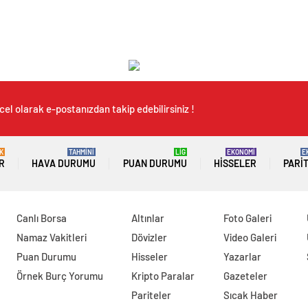
el olarak e-postanızdan takip edebilirsiniz !
K
TAHMİNİ
LİG
EKONOMİ
E
R
HAVA DURUMU
PUAN DURUMU
HISSELER
PARI
Canlı Borsa
Altınlar
Foto Galeri
Namaz Vakitleri
Dövizler
Video Galeri
Puan Durumu
Hisseler
Yazarlar
Örnek Burç Yorumu
Kripto Paralar
Gazeteler
Pariteler
Sıcak Haber