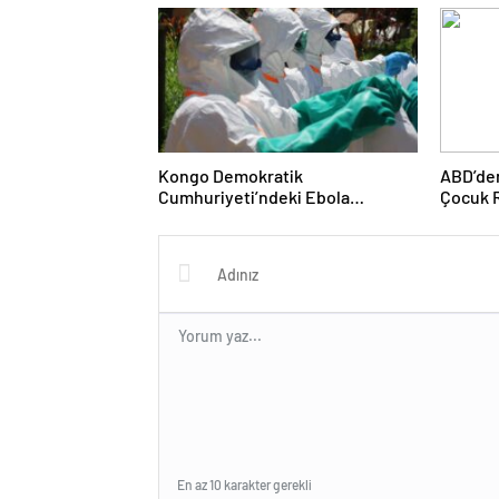
Kongo Demokratik
ABD’den
Cumhuriyeti’ndeki Ebola
Çocuk R
Salgınında Can Kaybı Arttı
En az 10 karakter gerekli