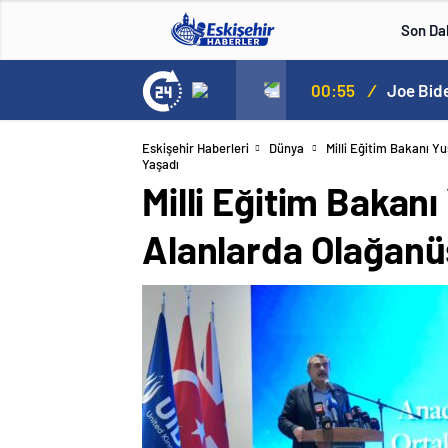
Son Da
çıkladı. Senato buz gibi…
23:55
/
En fazla
Eskişehir Haberleri
Dünya
Milli Eğitim Bakanı 
Yaşadı
Milli Eğitim Bakan
Alanlarda Olağanü