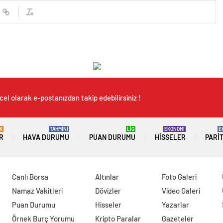
el olarak e-postanızdan takip edebilirsiniz !
K
TAHMİNİ
LİG
EKONOMİ
E
R
HAVA DURUMU
PUAN DURUMU
HISSELER
PARI
Canlı Borsa
Altınlar
Foto Galeri
Namaz Vakitleri
Dövizler
Video Galeri
Puan Durumu
Hisseler
Yazarlar
Örnek Burç Yorumu
Kripto Paralar
Gazeteler