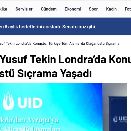
kika
Servisler
Gündem
Ekonomi
Spor
Kadın
Fot
 kızaran takım Antalyaspor! Tam 5 futbolcu….
Yusuf Tekin Londra’da Konuştu: Türkiye Tüm Alanlarda Olağanüstü Sıçrama
ı Yusuf Tekin Londra’da Ko
stü Sıçrama Yaşadı