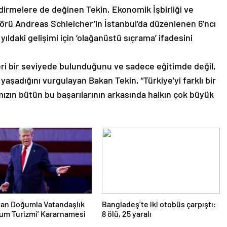
dirmelere de değinen Tekin, Ekonomik İşbirliği ve
törü Andreas Schleicher’in İstanbul’da düzenlenen 6’ncı
yıldaki gelişimi için ‘olağanüstü sıçrama’ ifadesini
eri bir seviyede bulunduğunu ve sadece eğitimde değil,
yaşadığını vurgulayan Bakan Tekin, “Türkiye’yi farklı bir
zın bütün bu başarılarının arkasında halkın çok büyük
tan Doğumla Vatandaşlık
Bangladeş’te iki otobüs çarpıştı:
um Turizmi’ Kararnamesi
8 ölü, 25 yaralı