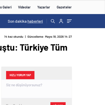
o Galeri
Videolar
Yazarlar
Gazeteler
15:21
Son dakika
/
haberleri
14 kez okundu
|
Güncelleme: Mayıs 18, 2026 14:27
nuştu: Türkiye Tüm
HIZLI YORUM YAP