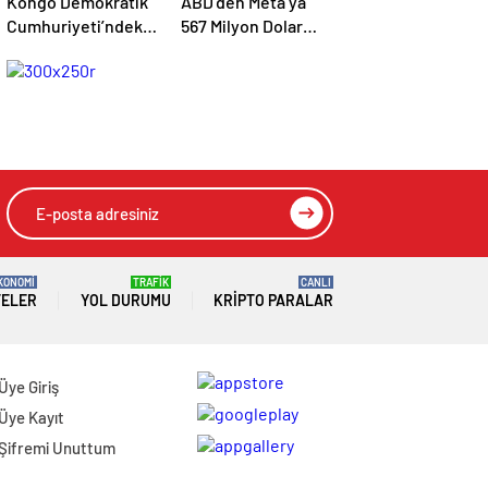
Kongo Demokratik
ABD’den Meta’ya
Cumhuriyeti’ndeki
567 Milyon Dolar
Ebola Salgınında
Çocuk Ruh Sağlığı
Can Kaybı Arttı
Cezası
KONOMİ
TRAFİK
CANLI
TELER
YOL DURUMU
KRIPTO PARALAR
Üye Giriş
Üye Kayıt
Şifremi Unuttum