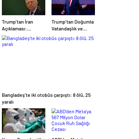
Trump’tan İran
Trump’tan Doğumla
Açıklaması:
Vatandaşlık ve
Müzakereler İyi
‘Doğum Turizmi’
Gidiyor, Anlaşma
Kararnamesi
Sağlanabilir
Bangladeş’te iki otobüs çarpıştı: 8 ölü, 25
yaralı