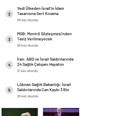
Yedi Ülkeden İsrail’in İdam
Tasarısına Sert Kınama
2
39 kez okundu
MSB: Montrö Sözleşmesi’nden
Taviz Verilmeyecek
3
39 kez okundu
İran: ABD ve İsrail Saldırılarında
24 Sağlık Çalışanı Hayatını
4
Kaybetti
31 kez okundu
Lübnan Sağlık Bakanlığı: İsrail
Saldırılarında Can Kaybı 3 Bin
5
89’a Yükseldi
30 kez okundu