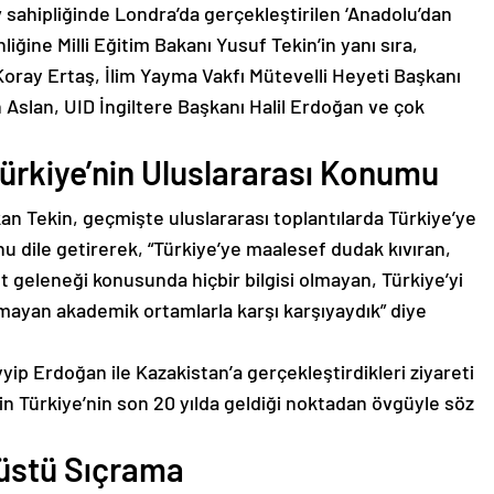
v sahipliğinde Londra’da gerçekleştirilen ‘Anadolu’dan
iğine Milli Eğitim Bakanı Yusuf Tekin’in yanı sıra,
oray Ertaş, İlim Yayma Vakfı Mütevelli Heyeti Başkanı
 Aslan, UID İngiltere Başkanı Halil Erdoğan ve çok
rkiye’nin Uluslararası Konumu
an Tekin, geçmişte uluslararası toplantılarda Türkiye’ye
u dile getirerek, “Türkiye’ye maalesef dudak kıvıran,
 geleneği konusunda hiçbir bilgisi olmayan, Türkiye’yi
amayan akademik ortamlarla karşı karşıyaydık” diye
 Erdoğan ile Kazakistan’a gerçekleştirdikleri ziyareti
nin Türkiye’nin son 20 yılda geldiği noktadan övgüyle söz
nüstü Sıçrama