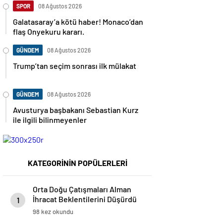
SPOR
08 Ağustos 2026
Galatasaray’a kötü haber! Monaco’dan
flaş Onyekuru kararı.
GÜNDEM
08 Ağustos 2026
Trump’tan seçim sonrası ilk mülakat
GÜNDEM
08 Ağustos 2026
Avusturya başbakanı Sebastian Kurz
ile ilgili bilinmeyenler
KATEGORİNİN POPÜLERLERİ
Orta Doğu Çatışmaları Alman
İhracat Beklentilerini Düşürdü
1
98 kez okundu