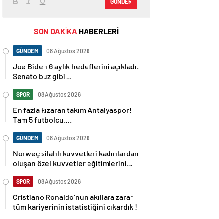
GÖNDER
SON DAKİKA
HABERLERİ
GÜNDEM
08 Ağustos 2026
Joe Biden 6 aylık hedeflerini açıkladı.
Senato buz gibi…
SPOR
08 Ağustos 2026
En fazla kızaran takım Antalyaspor!
Tam 5 futbolcu….
GÜNDEM
08 Ağustos 2026
Norweç silahlı kuvvetleri kadınlardan
oluşan özel kuvvetler eğitimlerini
başlattı.
SPOR
08 Ağustos 2026
Cristiano Ronaldo’nun akıllara zarar
tüm kariyerinin istatistiğini çıkardık !