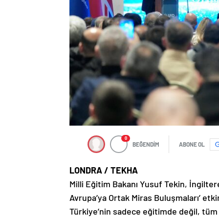
0
BEĞENDİM
ABONE OL
LONDRA / TEKHA
Milli Eğitim Bakanı Yusuf Tekin, İngilt
Avrupa’ya Ortak Miras Buluşmaları’ etk
Türkiye’nin sadece eğitimde değil, tüm a