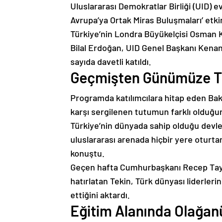
Uluslararası Demokratlar Birliği (UID) e
Avrupa’ya Ortak Miras Buluşmaları’ etkinl
Türkiye’nin Londra Büyükelçisi Osman K
Bilal Erdoğan, UID Genel Başkanı Kenan
sayıda davetli katıldı.
Geçmişten Günümüze Tü
Programda katılımcılara hitap eden Bak
karşı sergilenen tutumun farklı olduğun
Türkiye’nin dünyada sahip olduğu devlet
uluslararası arenada hiçbir yere oturt
konuştu.
Geçen hafta Cumhurbaşkanı Recep Tayyip
hatırlatan Tekin, Türk dünyası liderleri
ettiğini aktardı.
Eğitim Alanında Olağa