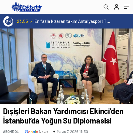
23:55
/
En fazla kızaran takım Antalyaspor! Tam 5 futbolcu….
Dışişleri Bakan Yardımcısı Ekinci’den
İstanbul’da Yoğun Su Diplomasisi
Mayıs 7, 2026 11:30
ABONE OL
News