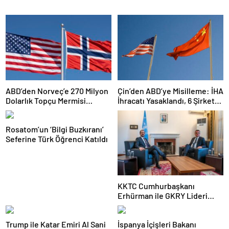
ABD’den Norveç’e 270 Milyon
Çin’den ABD’ye Misilleme: İHA
Dolarlık Topçu Mermisi
İhracatı Yasaklandı, 6 Şirket
Satışına Onay
Yaptırım Listesinde
Rosatom’un ‘Bilgi Buzkıranı’
Seferine Türk Öğrenci Katıldı
KKTC Cumhurbaşkanı
Erhürman ile GKRY Lideri
Hristodulidis 26 Ağustos’ta
Görüşecek
Trump ile Katar Emiri Al Sani
İspanya İçişleri Bakanı