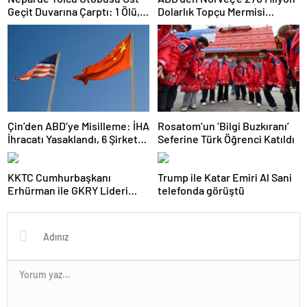
Geçit Duvarına Çarptı: 1 Ölü,
Dolarlık Topçu Mermisi
19 Yaralı
Satışına Onay
Çin’den ABD’ye Misilleme: İHA
Rosatom’un ‘Bilgi Buzkıranı’
İhracatı Yasaklandı, 6 Şirket
Seferine Türk Öğrenci Katıldı
Yaptırım Listesinde
KKTC Cumhurbaşkanı
Trump ile Katar Emiri Al Sani
Erhürman ile GKRY Lideri
telefonda görüştü
Hristodulidis 26 Ağustos’ta
Görüşecek