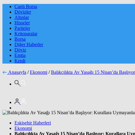
Canlı Borsa
Dövizler
Altınlar
Hisseler
Pariteler
Kritoparalar
Borsa
Diğer Haberler
Döviz
Emtia
Kredi
Anasayfa
/
Ekonomi
/
Balıkçılıkta Av Yasağı 15 Nisan’da Başlıyo
Eskişehir Haberleri
Ekonomi
Balıkçılıkta Av Yasağı 15 Nisan’da Başlıyor: Kurallara U