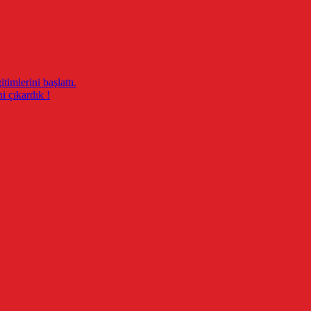
imlerini başlattı.
i çıkardık !