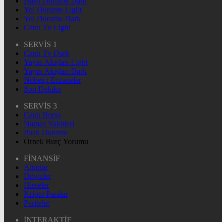
Hava Durumu Dark
Yol Durumu Light
Yol Durumu Dark
Canlı Tv Light
SERVİS 1
Canlı Tv Dark
Yayın Akışları Light
Yayın Akışları Dark
Nöbetçi Eczaneler
Son Dakika
SERVİS 3
Canlı Borsa
Namaz Vakitleri
Puan Durumu
Örnek Burç Yorumu
FİNANSİF
Altınlar
Dövizler
Hisseler
Kripto Paralar
Pariteler
İNTERAKTİF