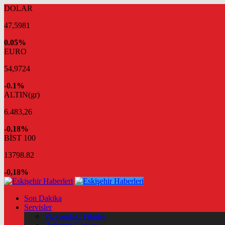
DOLAR
47,5981
0.05%
EURO
54,9724
-0.1%
ALTIN(gr)
6.483,26
-0,18%
BİST 100
13798.82
-0,18%
Son Dakika
Servisler
Vizyondaki Filmler