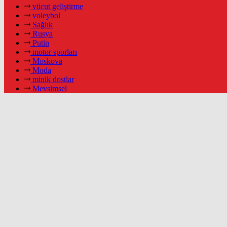
vücut geliştirme
voleybol
Sağlık
Rusya
Putin
motor sporları
Moskova
Moda
minik dostlar
Mevsimsel