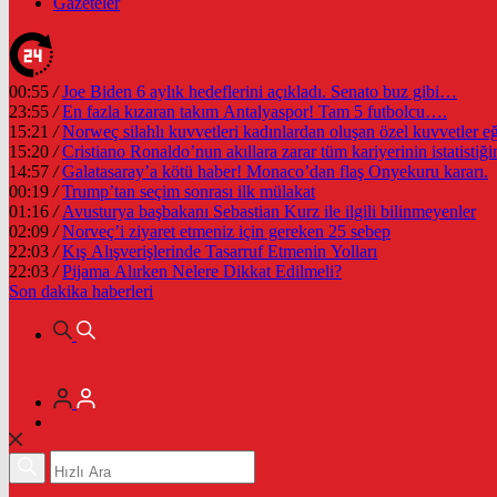
Gazeteler
00:55
/
Joe Biden 6 aylık hedeflerini açıkladı. Senato buz gibi…
23:55
/
En fazla kızaran takım Antalyaspor! Tam 5 futbolcu….
15:21
/
Norweç silahlı kuvvetleri kadınlardan oluşan özel kuvvetler eğit
15:20
/
Cristiano Ronaldo’nun akıllara zarar tüm kariyerinin istatistiğin
14:57
/
Galatasaray’a kötü haber! Monaco’dan flaş Onyekuru kararı.
00:19
/
Trump’tan seçim sonrası ilk mülakat
01:16
/
Avusturya başbakanı Sebastian Kurz ile ilgili bilinmeyenler
02:09
/
Norveç’i ziyaret etmeniz için gereken 25 sebep
22:03
/
Kış Alışverişlerinde Tasarruf Etmenin Yolları
22:03
/
Pijama Alırken Nelere Dikkat Edilmeli?
Son dakika
haberleri