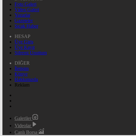
Foto Galeri
Video Galeri
Yazarlar
Gazeteler
Sıcak Haber
HESAP
Üye Giriş
Üye Kayıt
Şifremi Unuttum
DİĞER
İletişim
Künye
Hakkımızda
Reklam
Galeriler
Videolar
Canlı Borsa