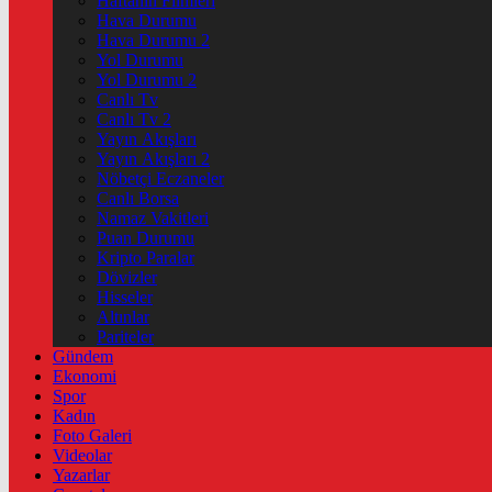
Haftanin Filmleri
Hava Durumu
Hava Durumu 2
Yol Durumu
Yol Durumu 2
Canlı Tv
Canlı Tv 2
Yayın Akışları
Yayın Akışları 2
Nöbetçi Eczaneler
Canlı Borsa
Namaz Vakitleri
Puan Durumu
Kripto Paralar
Dövizler
Hisseler
Altınlar
Pariteler
Gündem
Ekonomi
Spor
Kadın
Foto Galeri
Videolar
Yazarlar