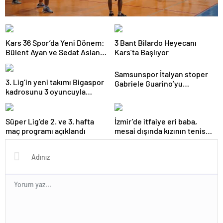
Kars 36 Spor’da Yeni Dönem:
3 Bant Bilardo Heyecanı
Bülent Ayan ve Sedat Aslan
Kars’ta Başlıyor
Göreve Başladı
Samsunspor İtalyan stoper
3. Lig’in yeni takımı Bigaspor
Gabriele Guarino’yu
kadrosunu 3 oyuncuyla
kadrosuna kattı
güçlendirdi
Süper Lig’de 2. ve 3. hafta
İzmir’de itfaiye eri baba,
maç programı açıklandı
mesai dışında kızının tenis
antrenörlüğünü yapıyor