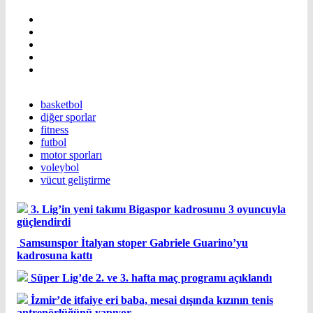
basketbol
diğer sporlar
fitness
futbol
motor sporları
voleybol
vücut geliştirme
3. Lig’in yeni takımı Bigaspor kadrosunu 3 oyuncuyla
güçlendirdi
Samsunspor İtalyan stoper Gabriele Guarino’yu
kadrosuna kattı
Süper Lig’de 2. ve 3. hafta maç programı açıklandı
İzmir’de itfaiye eri baba, mesai dışında kızının tenis
antrenörlüğünü yapıyor