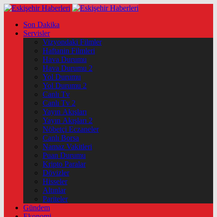
Son Dakika
Servisler
Vizyondaki Filmler
Haftanin Filmleri
Hava Durumu
Hava Durumu 2
Yol Durumu
Yol Durumu 2
Canlı Tv
Canlı Tv 2
Yayın Akışları
Yayın Akışları 2
Nöbetçi Eczaneler
Canlı Borsa
Namaz Vakitleri
Puan Durumu
Kripto Paralar
Dövizler
Hisseler
Altınlar
Pariteler
Gündem
Ekonomi