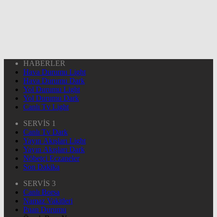
HABERLER
Hava Durumu Light
Hava Durumu Dark
Yol Durumu Light
Yol Durumu Dark
Canlı Tv Light
SERVİS 1
Canlı Tv Dark
Yayın Akışları Light
Yayın Akışları Dark
Nöbetçi Eczaneler
Son Dakika
SERVİS 3
Canlı Borsa
Namaz Vakitleri
Puan Durumu