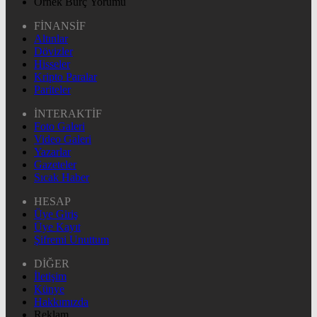
Örnek Burç Yorumu
FİNANSİF
Altınlar
Dövizler
Hisseler
Kripto Paralar
Pariteler
İNTERAKTİF
Foto Galeri
Video Galeri
Yazarlar
Gazeteler
Sıcak Haber
HESAP
Üye Giriş
Üye Kayıt
Şifremi Unuttum
DİĞER
İletişim
Künye
Hakkımızda
Reklam